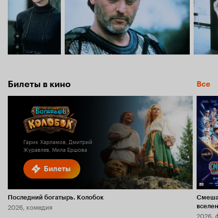
Билеты в кино
Все
Гарик Харламов, Дмитрий
Журавлев, Мила Ершова
Билеты
Последний богатырь. Колобок
Смеша
2026, комедия
вселе
2026, 