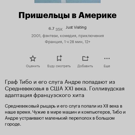
Пришельцы в Америке
Just Visiting
35K
Рейтинг
6.7
Кинопоиска
2001, фэнтези, комедия, приключения
6.7
Франция, 1 ч 28 мин, 12+
Оценить
Буду смотреть
Добавить
Еще
Граф Тибо и его слуга Андре попадают из 
Средневековья в США XXI века. Голливудская 
адаптация французского хита
Средневековый рыцарь и его слуга попали из XII века в 
наше время. Чужие в мире машин и компьютеров, Тибо и 
Андре устраивают маленький переполох в большом 
городе.