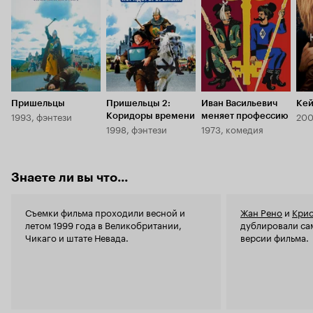
прекрасные французские. Зачем им надо было
губить себя в таком? Ну могли бы сыграть
лучше, тем более те же самые роли они уже
играли. Умоляю вас! Не надо тратить время на
этот бездарнейший ремейк. Лучше в сотый раз
пересмотреть 'Пришельцы' и 'Пришельцы:
коридоры времени'. 1 из 10
Пришельцы
Пришельцы 2:
Иван Васильевич
Кей
1993, фэнтези
200
Коридоры времени
меняет профессию
1998, фэнтези
1973, комедия
Знаете ли вы что...
Съемки фильма проходили весной и
Жан Рено
и
Крис
летом 1999 года в Великобритании,
дублировали са
Чикаго и штате Невада.
версии фильма.