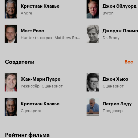
Кристиан Клавье
Джон Эйлуорд
Andre
Byron
Мэтт Росс
Джордж Плимп
Hunter (в титрах: Matthew Ross)
Dr. Brady
Создатели
Все
Жан-Мари Пуаре
Джон Хьюз
Режиссёр, Сценарист
Сценарист
Кристиан Клавье
Патрис Леду
Сценарист
Продюсер
Рейтинг фильма