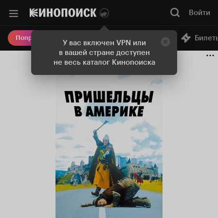
Войти
Онлайн-кинотеатр
Билет
Попробовать Плюс
У вас включен VPN или
в вашей стране доступен
не весь каталог Кинопоиска