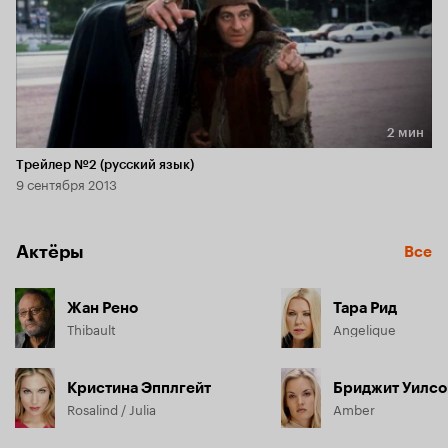
2 мин
Длительность 2 мин
Трейлер №2 (русский язык)
9 сентября 2013
Актёры
Все
Жан Рено
Тара Рид
Thibault
Angelique
Кристина Эпплгейт
Бриджит Уилсо
Rosalind / Julia
Amber