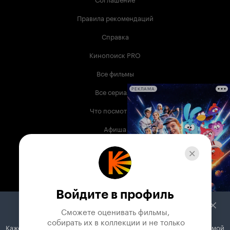
Правила рекомендаций
Справка
Кинопоиск PRO
Все фильмы
Все сериалы
РЕКЛАМА
Что посмотреть
Афиша
Музыка
Телепрограмма
Книги
Войдите в профиль
Служба поддержки
Сможете оценивать фильмы,

 собирать их в коллекции и не только
Кажется, вы используете блокировщик рекламы. Вместе с рекламой