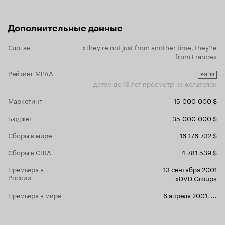
Дополнительные данные
Слоган
«They're not just from another time, they're
from France»
Рейтинг MPAA
PG-13
детям до 13 лет просмотр не желателен
Маркетинг
15 000 000 $
Бюджет
35 000 000 $
Сборы в мире
16 176 732 $
Сборы в США
4 781 539 $
Премьера в
13 сентября 2001
России
«DVD Group»
Премьера в мире
6 апреля 2001
,
...