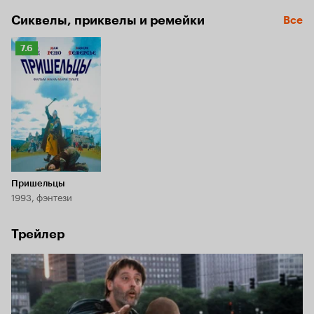
Сиквелы, приквелы и ремейки
Все
Рейтинг
7.6
Кинопоиска
7.6
Пришельцы
1993, фэнтези
Трейлер