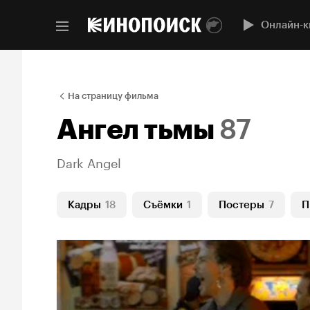
Онлайн-к
На страницу фильма
Ангел тьмы
87
Dark Angel
Кадры
18
Съёмки
1
Постеры
7
П