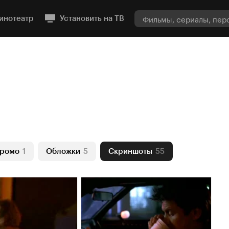
инотеатр
Установить на ТВ
ромо
1
Обложки
5
Скриншоты
55