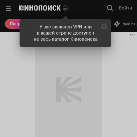
Войти
Онлайн-кинотеатр
Билет
Попробовать Плюс
У вас включен VPN или
в вашей стране доступен
не весь каталог Кинопоиска