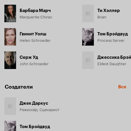
Барбара Марч
Ти Хэллер
Marguerite Chirac
Brian
Гвинит Уолш
Том Брэйдвуд
Helen Schroeder
Process Server
Серж Уд
Джессика Брэ
John Schroeder
Eldest Daughter
Создатели
Все
Джек Даркус
Режиссёр, Сценарист
Том Брэйдвуд