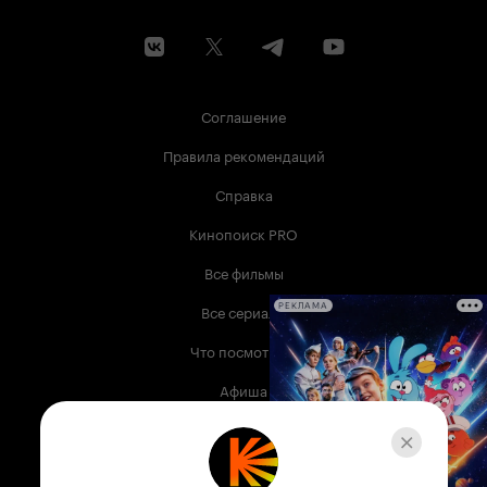
Соглашение
Правила рекомендаций
Справка
Кинопоиск PRO
Все фильмы
Все сериалы
РЕКЛАМА
Что посмотреть
Афиша
Музыка
Телепрограмма