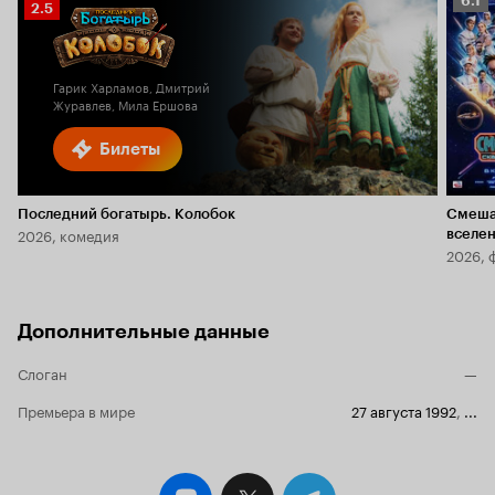
6.1
Рейтинг
2.5
Кино
Кинопоиска
6.1
2.5
Гарик Харламов, Дмитрий
Журавлев, Мила Ершова
Билеты
Последний богатырь. Колобок
Смеша
2026, комедия
вселе
2026, 
Дополнительные данные
Слоган
—
Премьера в мире
27 августа 1992
,
...