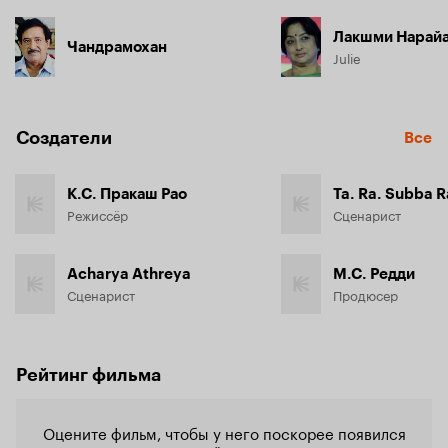
Лакшми Нарай
Чандрамохан
Julie
Создатели
Все
К.С. Пракаш Рао
Ta. Ra. Subba 
Режиссёр
Сценарист
Acharya Athreya
М.С. Редди
Сценарист
Продюсер
Рейтинг фильма
Оцените фильм, чтобы у него поскорее появился