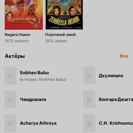
Nagara Haavu
Порочный змей
1972, мюзикл
1974, драма
Актёры
Все
Sobhan Babu
Дхулипала
(в титрах: Shobhan Babu)
Чандракала
Конгара Джагг
Acharya Athreya
C.H. Krishnamu