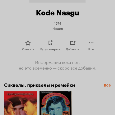
Kode Naagu
1974
Индия
Оценить
Буду смотреть
Добавить
Еще
Информации пока нет,
но это временно — скоро все добавим.
Сиквелы, приквелы и ремейки
Все