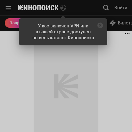
Войти
Онлайн-кинотеатр
Билет
Попробовать Плюс
У вас включен VPN или
в вашей стране доступен
не весь каталог Кинопоиска