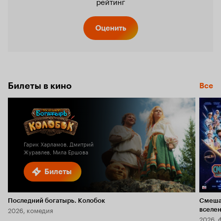
рейтинг
Оценить
Билеты в кино
Все
Гарик Харламов, Дмитрий
Журавлев, Мила Ершова
Билеты
Последний богатырь. Колобок
Смеша
2026, комедия
вселе
2026, 