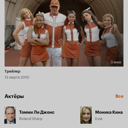
них самому. День за днем проказницы изобретают все 
новые каверзы, дабы вывести своего героически 
отражающего их нападки стража из себя. Но настает день, 
когда атака последует совсем с другой стороны...
3 мин
Длительность 3 мин
Трейлер
13 марта 2010
Актёры
Все
Томми Ли Джонс
Моника Кина
Roland Sharp
Evie