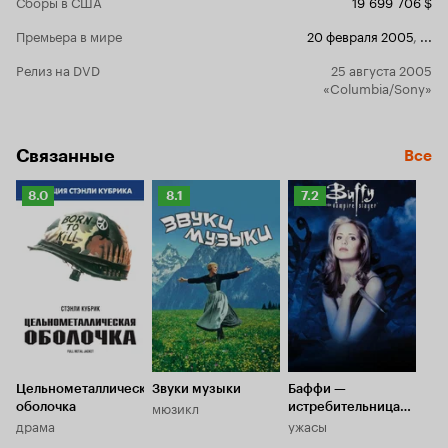
Сборы в США
19 699 706 $
Схема прио
Премьера в мире
20 февраля 2005
,
...
обыгрываетс
счастью, и 
Релиз на DVD
25 августа 2005
вывести ше
«Columbia/Sony»
чуть ли не 
драматизмо
Джонс, как 
серьезным в
Связанные
Все
даже привл
парочка эф
Рейтинг
Рейтинг
Рейтинг
8.0
8.1
7.2
традиционн
саундтрек. 
Кинопоиска
Кинопоиска
Кинопоиска
последних л
8.0
8.1
7.2
подарком, г
развлекает 'Г
взгляд - от
Джонсом(!) 
добрая.
Цельнометаллическая
Звуки музыки
Баффи —
мюзикл
оболочка
истребительница
драма
ужасы
вампиров