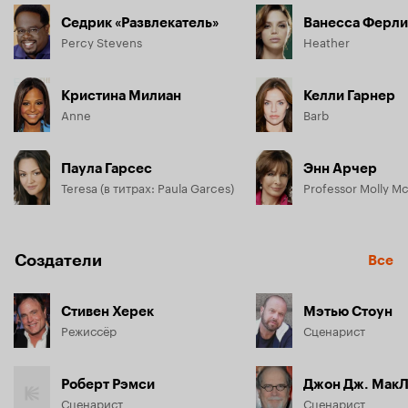
Седрик «Развлекатель»
Ванесса Ферли
Percy Stevens
Heather
Кристина Милиан
Келли Гарнер
Anne
Barb
Паула Гарсес
Энн Арчер
Teresa (в титрах: Paula Garces)
Professor Molly M
Создатели
Все
Стивен Херек
Мэтью Стоун
Режиссёр
Сценарист
Роберт Рэмси
Джон Дж. Мак
Сценарист
Сценарист