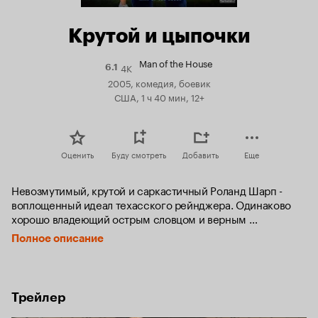
Крутой и цыпочки
Man of the House
4K
Рейтинг
6.1
Кинопоиска
2005, комедия, боевик
6.1
США, 1 ч 40 мин, 12+
Оценить
Буду смотреть
Добавить
Еще
Невозмутимый, крутой и саркастичный Роланд Шарп - 
воплощенный идеал техасского рейнджера. Одинаково 
хорошо владеющий острым словцом и верным 
револьвером, он всегда с блеском выполнял любые 
Полное описание
задания. Но теперь его ждет поистине суровая миссия: 
герой должен... круглые сутки охранять пять девушек-
болельщиц, ставших свидетелями убийства!

Под видом помощника тренера Шарп примыкает к их 
Трейлер
команде, еще не ведая, что ему предстоит не столько 
оборонять дерзких ангелочков, сколько обороняться от 