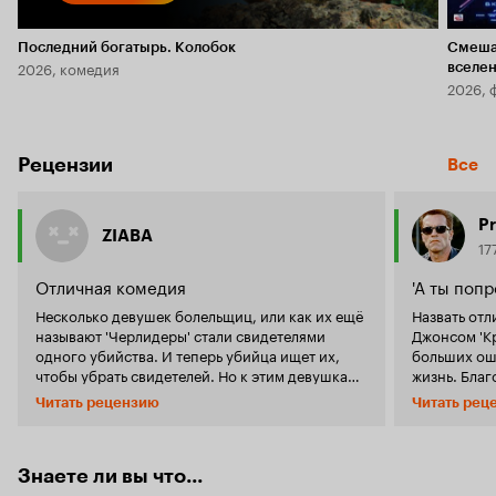
Последний богатырь. Колобок
Смеша
2026, комедия
вселе
2026, 
Рецензии
Все
P
ZIABA
17
Отличная комедия
'А ты попр
Несколько девушек болельщиц, или как их ещё
Назвать от
называют 'Черлидеры' стали свидетелями
Джонсом 'Кр
одного убийства. И теперь убийца ищет их,
больших ош
чтобы убрать свидетелей. Но к этим девушкам
жизнь. Благ
приставляют Техасского рейнджера, который
большинств
Читать рецензию
Читать рец
будет охранять их, пока не поймают убийцу.
молодежная
Это довольно уморительная комедия, с
какой возра
незаурядным сюжетом, и с очаровательными
одно хорош
красотками. Я считаю, что не смотря на то, что
неизвестны
Знаете ли вы что...
фильм провалился в прокате, он не потерял
прокате. А 