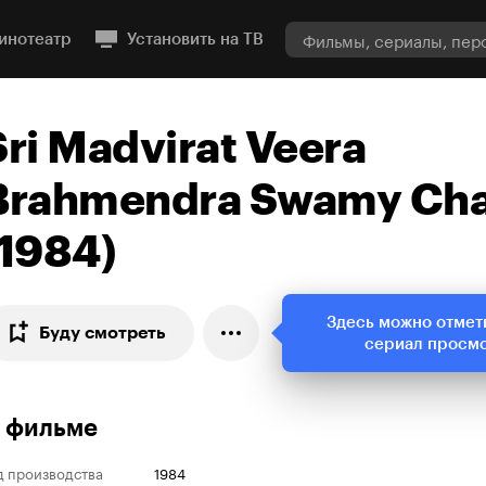
инотеатр
Установить на ТВ
Sri Madvirat Veera
Brahmendra Swamy Cha
(1984)
Здесь можно отмет
Буду смотреть
сериал просм
 фильме
д производства
1984