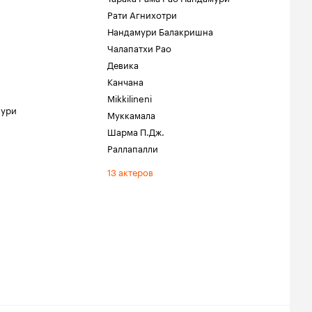
Рати Агнихотри
Нандамури Балакришна
Чалапатхи Рао
Девика
Канчана
Mikkilineni
мури
Муккамала
Шарма П.Дж.
Раллапалли
13 актеров