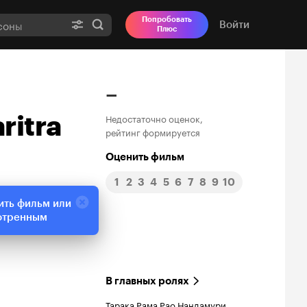
Попробовать
Войти
Плюс
–
ritra
Недостаточно оценок,
рейтинг формируется
Оценить фильм
1
2
3
4
5
6
7
8
9
10
ить фильм или
отренным
В главных ролях
Тарака Рама Рао Нандамури