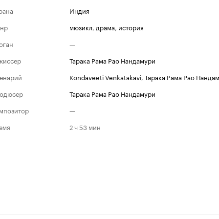
рана
Индия
нр
мюзикл
,
драма
,
история
оган
—
жиссер
Тарака Рама Рао Нандамури
енарий
Kondaveeti Venkatakavi
,
Тарака Рама Рао Нанда
одюсер
Тарака Рама Рао Нандамури
мпозитор
—
емя
2 ч 53 мин