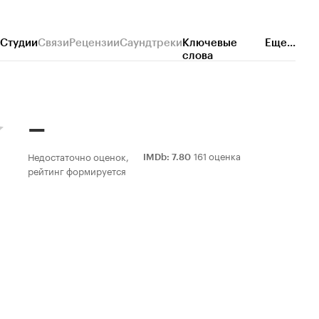
Студии
Связи
Рецензии
Саундтреки
Ключевые
Еще...
слова
–
161 оценка
Недостаточно оценок,
IMDb
:
7.80
рейтинг формируется