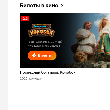
Билеты в кино
Рейтинг
2.3
Кинопоиска
2.3
Гарик Харламов, Дмитрий
Журавлев, Мила Ершова
Билеты
Последний богатырь. Колобок
2026, комедия