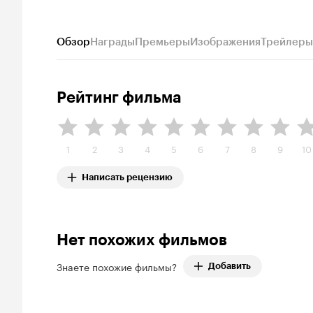
Обзор
Награды
Премьеры
Изображения
Трейлеры
Рейтинг фильма
1
2
3
4
5
6
7
8
9
10
Написать рецензию
Нет похожих фильмов
Знаете похожие фильмы?
Добавить