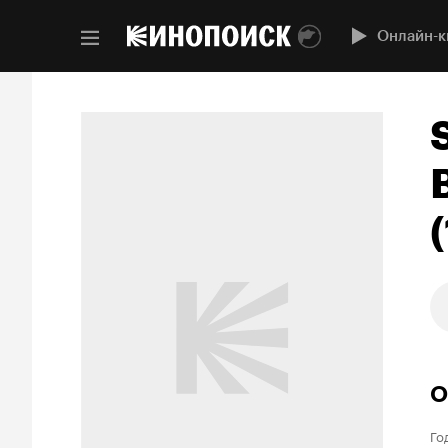
Онлайн-к
О
Го