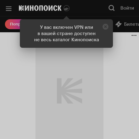
Войти
Онлайн-кинотеатр
Билет
Попробовать Плюс
У вас включен VPN или
в вашей стране доступен
не весь каталог Кинопоиска