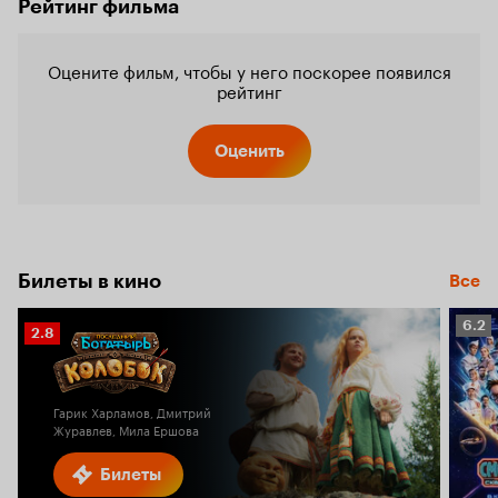
Рейтинг фильма
Оцените фильм, чтобы у него поскорее появился
рейтинг
Оценить
Билеты в кино
Все
Рейт
6.2
Рейтинг
2.8
Кино
Кинопоиска
6.2
2.8
Гарик Харламов, Дмитрий
Журавлев, Мила Ершова
Билеты