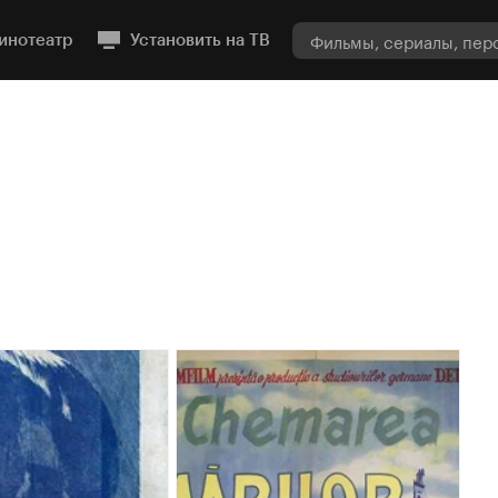
инотеатр
Установить на ТВ