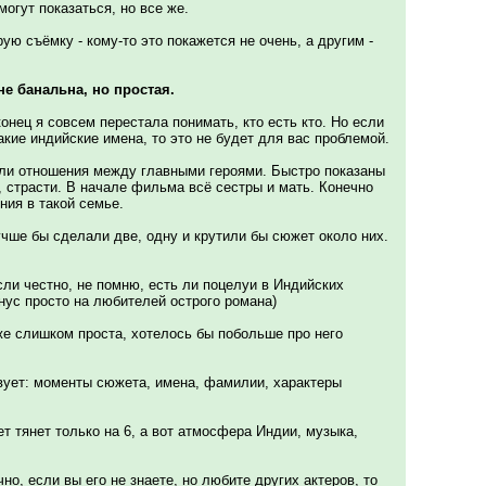
огут показаться, но все же.
ую съёмку - кому-то это покажется не очень, а другим -
не банальна, но простая.
онец я совсем перестала понимать, кто есть кто. Но если
акие индийские имена, то это не будет для вас проблемой.
ли отношения между главными героями. Быстро показаны
 страсти. В начале фильма всё сестры и мать. Конечно
ния в такой семье.
чше бы сделали две, одну и крутили бы сюжет около них.
сли честно, не помню, есть ли поцелуи в Индийских
нус просто на любителей острого романа)
же слишком проста, хотелось бы побольше про него
вует: моменты сюжета, имена, фамилии, характеры
жет тянет только на 6, а вот атмосфера Индии, музыка,
чно, если вы его не знаете, но любите других актеров, то