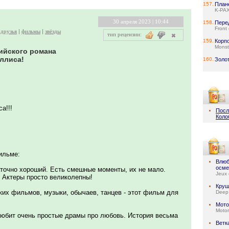
157.
План
K-PA
30 апреля 2023 | 10:44
158.
Пере
Front 
друзья
фильмы
звёзды
тип рецензии:
159.
Корп
Monste
ийского романа
ллиса!
160.
Золо
а!!!
Посл
Коло
ильме:
Влюб
осме
аточно хороший. Есть смешные моменты, их не мало.
Jeux 
! Актеры просто великолепны!
Круш
их фильмов, музыки, обычаев, танцев - этот фильм для
Deep
Мото
Motor
 любит очень простые драмы про любовь. История весьма
Ветк