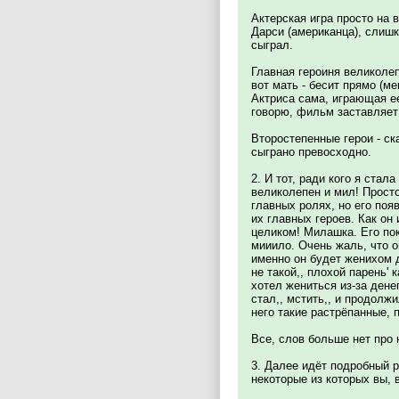
Актерская игра просто на 
Дарси (американца), слиш
сыграл.
Главная героиня великолеп
вот мать - бесит прямо (м
Актриса сама, играющая ее
говорю, фильм заставляет 
Второстепенные герои - ск
сыграно превосходно.
2. И тот, ради кого я стал
великолепен и мил! Прост
главных ролях, но его поя
их главных героев. Как он
целиком! Милашка. Его пок
мииило. Очень жаль, что о
именно он будет женихом д
не такой,, плохой парень' 
хотел жениться из-за денег
стал,, мстить,, и продолж
него такие растрёпанные, 
Все, слов больше нет про 
3. Далее идёт подробный р
некоторые из которых вы, 