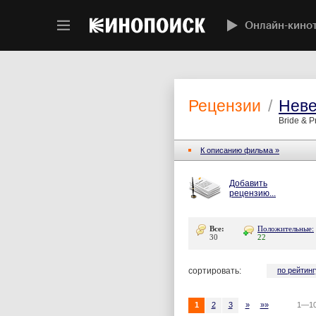
Онлайн-кино
Рецензии
/
Неве
Bride & P
К описанию фильма »
Добавить
рецензию...
Все:
Положительные:
30
22
сортировать:
по рейтинг
1
2
3
»
»»
1—10