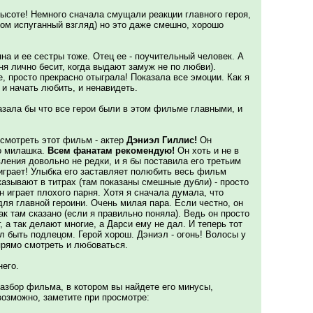
высоте! Немного сначала смущали реакции главного героя,
ком испуганный взгляд) но это даже смешно, хорошо
на и ее сестры тоже. Отец ее - поучительный человек. А
еня лично бесит, когда выдают замуж не по любви).
, просто прекрасно отыграла! Показала все эмоции. Как я
и начать любить, и ненавидеть.
азала бы что все герои были в этом фильме главными, и
а смотреть этот фильм - актер
Дэниэл Гиллис!
Он
о милашка.
Всем фанатам рекомендую!
Он хоть и не в
вления довольно не редки, и я бы поставила его третьим
 играет! Улыбка его заставляет полюбить весь фильм
азывают в титрах (там показаны смешные дубли) - просто
н играет плохого парня. Хотя я сначала думала, что
ля главной героини. Очень милая пара. Если честно, он
как там сказано (если я правильно поняла). Ведь он просто
, а так делают многие, а Дарси ему не дал. И теперь тот
ил быть подлецом. Герой хорош. Дэниэл - огонь! Волосы у
прямо смотреть и любоваться.
него.
азбор фильма, в котором вы найдете его минусы,
возможно, заметите при просмотре: