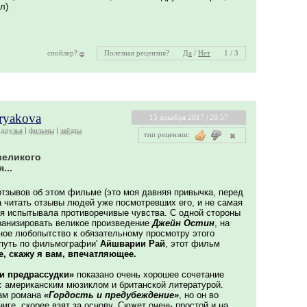
л)
спойлер?
Полезная рецензия?
Да
/
Нет
1 / 3
kryakova
15 декабря 2017 | 20:57
друзья
фильмы
звёзды
тип рецензии:
великого
...
отзывов об этом фильме (это моя давняя привычка, перед
 читать отзывы людей уже посмотревших его, и не самая
 я испытывала противоречивые чувства. С одной стороны
ранизировать великое произведение
Джейн Остин
, на
мное любопытство к обязательному просмотру этого
 путь по фильмографии'
Айшварии Рай
, этот фильм
, скажу я вам, впечатляющее.
 и предрассудки»
показано очень хорошее сочетание
 с американским мюзиклом и британской литературой.
ам романа
«Гордость и предубеждение»
, но он во
ниге, скорее взят за основу. Сюжет очень простой и на