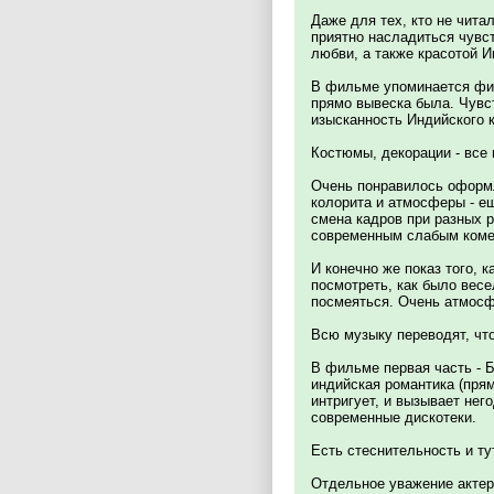
Даже для тех, кто не чит
приятно насладиться чувс
любви, а также красотой 
В фильме упоминается фил
прямо вывеска была. Чувс
изысканность Индийского 
Костюмы, декорации - все 
Очень понравилось оформл
колорита и атмосферы - ещ
смена кадров при разных р
современным слабым коме
И конечно же показ того, 
посмотреть, как было вес
посмеяться. Очень атмосф
Всю музыку переводят, что
В фильме первая часть - Б
индийская романтика (прям
интригует, и вызывает нег
современные дискотеки.
Есть стеснительность и ту
Отдельное уважение актер