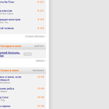
ета Ка-Пэкс
8.121
X
д классом
8.121
of the Class
орация монстров
8.119
rs, Inc.
той телёнок
8.119
лучшие фильмы
Сегодня в кино
рейтинг
едний богатырь.
ПРОМО
бок
афиша
Скоро в кино
премьера
ись в меня, если
13.08
лишься
d'enfants
ение рейса
13.08
 Water
р Сити
20.08
 City
а сирени
27.08