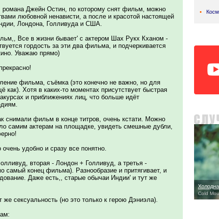
ал романа Джейн Остин, по которому снят фильм, можно
Косм
твами любовной ненависти, а после и красотой настоящей
Индии, Лондона, Голливуда и США.
ьм,, Все в жизни бывает' с актером Шах Рукх Кханом -
твуется гордость за эти два фильма, и подчеркивается
кино. Уважаю прямо)
прекрасно!
ение фильма, съёмка (это конечно не важно, но для
ё как). Хотя в каких-то моментах присутствует быстрая
акурсах и приближениях лиц, что больше идёт
диям.
как снимали фильм в конце титров, очень кстати. Можно
ело самим актерам на площадке, увидеть смешные дубли,
ерно!
 очень удобно и сразу все понятно.
олливуд, вторая - Лондон + Голливуд, а третья -
о самый конец фильма). Разнообразие и притягивает, и
одование. Даже есть,, старые обычаи Индии' и тут же
Холодна
Cold Mou
т же сексуальность (но это только к герою Дэниэла).
ам: