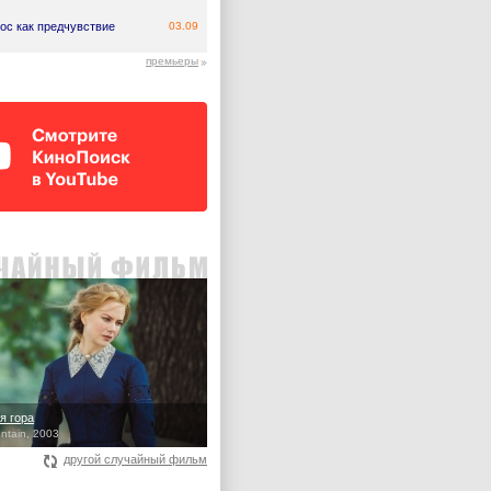
ос как предчувствие
03.09
премьеры
я гора
ntain, 2003
другой случайный фильм