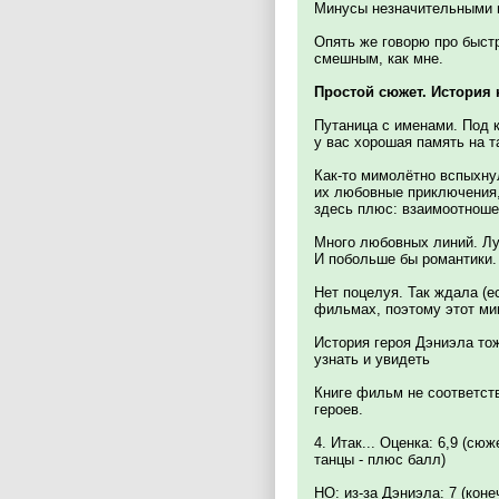
Минусы незначительными м
Опять же говорю про быстр
смешным, как мне.
Простой сюжет. История 
Путаница с именами. Под к
у вас хорошая память на т
Как-то мимолётно вспыхну
их любовные приключения,
здесь плюс: взаимоотноше
Много любовных линий. Лу
И побольше бы романтики.
Нет поцелуя. Так ждала (е
фильмах, поэтому этот ми
История героя Дэниэла то
узнать и увидеть
Книге фильм не соответст
героев.
4. Итак... Оценка: 6,9 (сю
танцы - плюс балл)
НО: из-за Дэниэла: 7 (коне