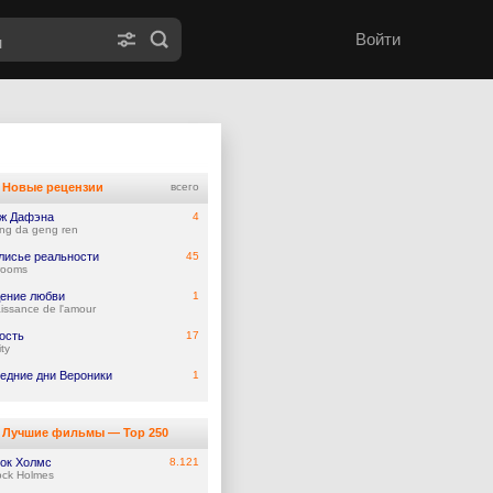
Войти
Новые рецензии
всего
ж Дафэна
4
ng da geng ren
лисье реальности
45
rooms
ение любви
1
issance de l'amour
ость
17
ity
едние дни Вероники
1
Лучшие фильмы — Top 250
ок Холмс
8.121
ock Holmes