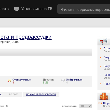
театр
Установить на ТВ
ста и предрассудки
rejudice, 2004
Стра
Da fe
Заку
Back
Рожд
La na
Вечн
Etern
Отрицательные:
Процент:
Нейтральные:
4
81%
4
Посл
у
по дате
по имени пользователя
156.
Шерл
 из 30
показывать:
Sherl