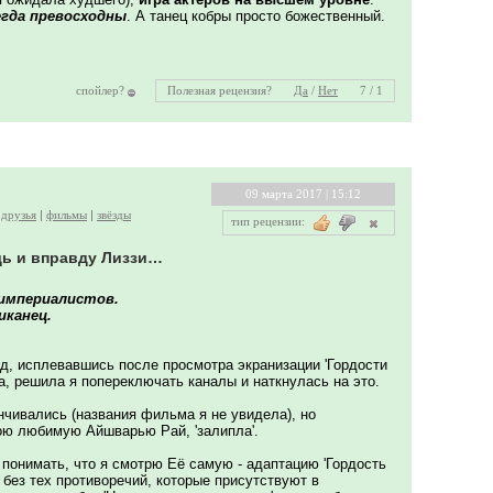
егда превосходны
. А танец кобры просто божественный.
спойлер?
Полезная рецензия?
Да
/
Нет
7 / 1
09 марта 2017 | 15:12
друзья
фильмы
звёзды
тип рецензии:
дь и вправду Лиззи…
 империалистов.
иканец.
д, исплевавшись после просмотра экранизации 'Гордости
а, решила я попереключать каналы и наткнулась на это.
нчивались (названия фильма я не увидела), но
ою любимую Айшварью Рай, 'залипла'.
 понимать, что я смотрю Её самую - адаптацию 'Гордость
о без тех противоречий, которые присутствуют в