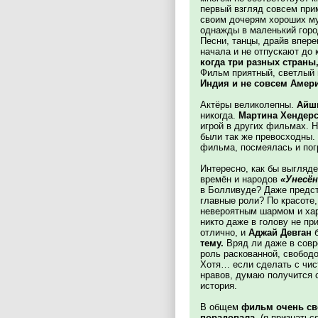
первый взгляд совсем при
своим дочерям хороших му
однажды в маленький город
Песни, танцы, драйв впер
начала и не отпускают до 
когда три разных страны
Фильм приятный, светлый 
Индия и не совсем Амери
Актёры великолепны.
Айш
никогда.
Мартина Хендер
игрой в других фильмах. 
были так же превосходны.
фильма, посмеялась и пог
Интересно, как бы выгляд
времён и народов
«Унесё
в Болливуде? Даже предста
главные роли? По красоте
невероятным шармом и ха
никто даже в голову не п
отлично, и
Аджай Девган
б
тему.
Вряд ли даже в совр
роль раскованной, свобод
Хотя… если сделать с чис
нравов, думаю получится с
история.
В общем
фильм очень св
порадовала
, (я признать