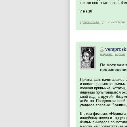
так же поставите плюс бал
7 из 10
прямая ссылка
+ комментарий
verapros
рецензии
оценки
По мотивам 
произведения
Признаться, начитавшись 
и после просмотра фильма
лучшая привычка, кстати),
индийцы попытавшиеся эк
свой лад, с другой - безу
действа. Продолжая 'свой
увидела впервые. З
релище
В этом фильме,
«Невеста
индийских песен и танцев
Фильм снимался по мотив
многом не соответствует к