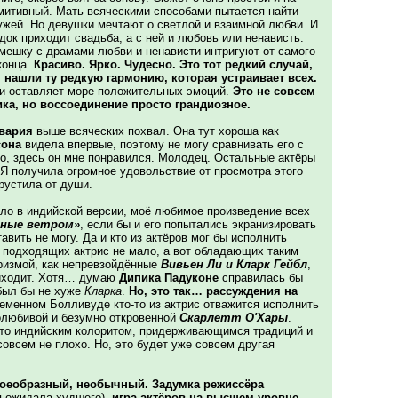
митивный. Мать всяческими способами пытается найти
жей. Но девушки мечтают о светлой и взаимной любви. И
ок приходит свадьба, а с ней и любовь или ненависть.
емешку с драмами любви и ненависти интригуют от самого
конца.
Красиво. Ярко. Чудесно. Это тот редкий случай,
, нашли ту редкую гармонию, которая устраивает всех.
и оставляет море положительных эмоций.
Это не совсем
ка, но воссоединение просто грандиозное.
вария
выше всяческих похвал. Она тут хороша как
сона
видела впервые, поэтому не могу сравнивать его с
Но, здесь он мне понравился. Молодец. Остальные актёры
 Я получила огромное удовольствие от просмотра этого
рустила от души.
ело в индийской версии, моё любимое произведение всех
нные ветром»
, если бы и его попытались экранизировать
вить не могу. Да и кто из актёров мог бы исполнить
, подходящих актрис не мало, а вот обладающих таким
ризмой, как непревзойдённые
Вивьен Ли и Кларк Гейбл
,
риходит. Хотя… думаю
Дипика Падуконе
справилась бы
ыл бы не хуже
Кларка
.
Но, это так… рассуждения на
еменном Болливуде кто-то из актрис отважится исполнить
олюбивой и безумно откровенной
Скарлетт О'Хары
.
то индийским колоритом, придерживающимся традиций и
овсем не плохо. Но, это будет уже совсем другая
оеобразный, необычный. Задумка режиссёра
ся ожидала худшего),
игра актёров на высшем уровне
.