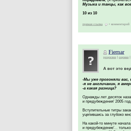
Музыка и танцы, как вс
10 из 10
прямая ссылка
+ комментарий
Fiernar
рецензии
оценки
А вот это ве
-Мы уже прогоняли вас,
-я не англичанин, я амер
-а какая разница?
Однажды лет десяток наза
и предубеждения' 2005 год
Вступительные титры зака
уцепившись за глубоко мн
На какой-то минуте начала
и предубеждение'... тольк