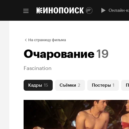
Онлайн-к
На страницу фильма
Очарование
19
Fascination
Кадры
15
Съёмки
2
Постеры
1
П