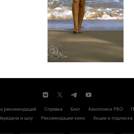
а рекомендаций
Справка
Блог
Кинопоиск PRO
П
Передачи и шоу
Рекомендации кино
Акции и подписка