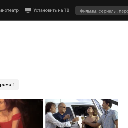
инотеатр
Установить на ТВ
ромо
1