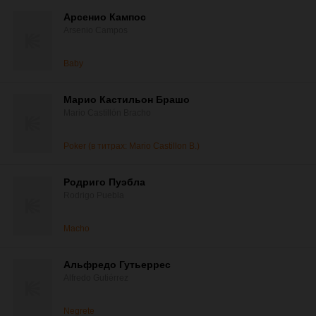
Арсенио Кампос
Arsenio Campos
Baby
Марио Кастильон Брашо
Mario Castillón Bracho
Poker (в титрах: Mario Castillon B.)
Родриго Пуэбла
Rodrigo Puebla
Macho
Альфредо Гутьеррес
Alfredo Gutiérrez
Negrete