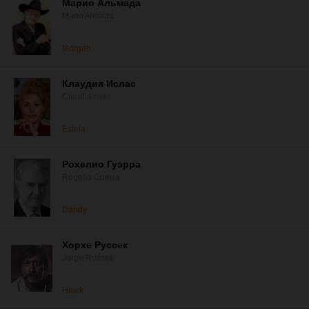
Марио Альмада
Mário Almada
Morgan
Клаудия Ислас
Claudia Islas
Estela
Рохелио Гуэрра
Rogelio Guerra
Dandy
Хорхе Руссек
Jorge Russek
Hawk