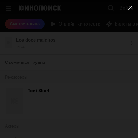
Войти
Онлайн-кинотеатр
Билеты в 
Смотреть кино
Los doce malditos
1974
Съемочная группа
Режиссеры
Toni Sbert
Актеры