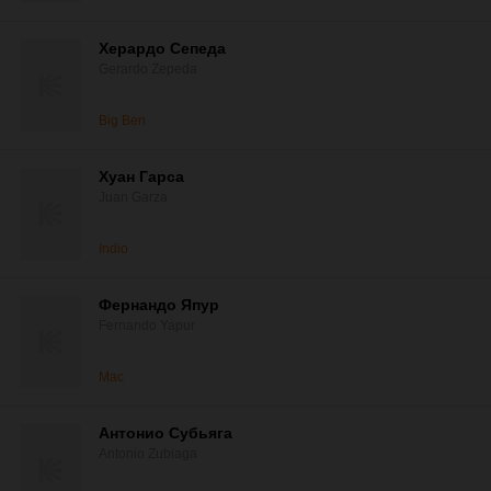
Херардо Сепеда
Gerardo Zepeda
Big Ben
Хуан Гарса
Juan Garza
Indio
Фернандо Япур
Fernando Yapur
Mac
Антонио Субьяга
Antonio Zubiaga