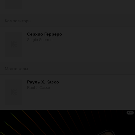
Композиторы
Серхио Герреро
Sergio Guerrero
Монтажеры
Рауль Х. Кассо
Raul J. Casso