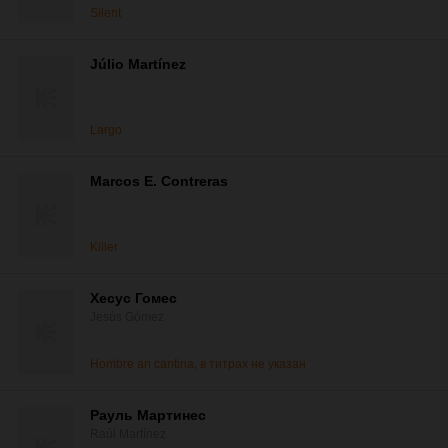
Silent
Júlio Martínez
Largo
Marcos E. Contreras
Killer
Хесус Гомес
Jesús Gómez
Hombre an cantina, в титрах не указан
Рауль Мартинес
Raúl Martínez