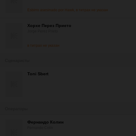
Esbirro asesinado por Hawk, в титрах не указан
Хорхе Перез Прието
Jorge Perez Prieto
в титрах не указан
Сценаристы
Toni Sbert
Операторы
Фернандо Колин
Fernando Colín