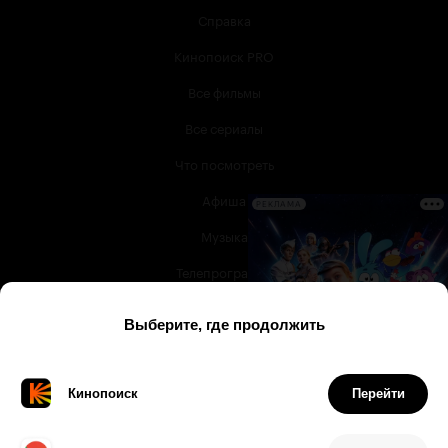
Справка
Кинопоиск PRO
Все фильмы
Все сериалы
Что посмотреть
Афиша
РЕКЛАМА
Музыка
Телепрограмма
Книги
Служба поддержки
© 2003 —
2026
,
Кинопоиск
18
+
Проект компании