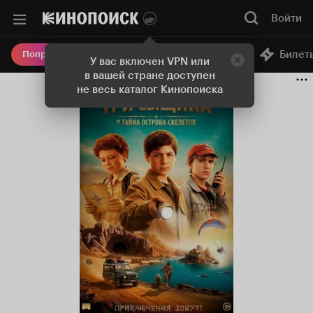
Войти
Онлайн-кинотеатр
Билет
Попробовать Плюс
У вас включен VPN или
в вашей стране доступен
не весь каталог Кинопоиска