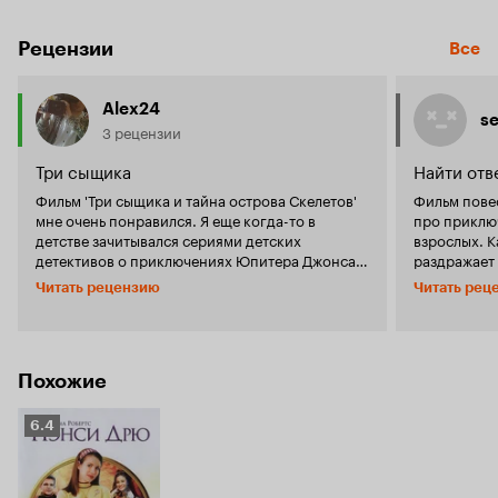
Рецензии
Все
Alex24
s
3 рецензии
Три сыщика
Найти отв
Фильм 'Три сыщика и тайна острова Скелетов'
Фильм пове
мне очень понравился. Я еще когда-то в
про приклю
детстве зачитывался сериями детских
взрослых. Как не странно сюжет фильма не
детективов о приключениях Юпитера Джонса и
раздражает 
его коллег: Пита Креншоу и Боба Эндрюса.
старого ост
Читать рецензию
Читать рец
Фильм потрясающий, как и сама книга. Когда я
стервозная
читал книгу, представлял себе всё точно также
развлечени
как и в фильме. И заставка фильме очень
момент), и 
классная. Потрясающая игра актёров.
даже гонки 
Хорошая операторская работа. Свет
практическ
Похожие
прикольно поставили в фильме. Очень хочу
достаточно 
посмотреть вторую часть фильма - 'Тайна замка
богу, не ос
Рейтинг
6.4
ужасов'. 10 из 10
Кинопоиска
6.4