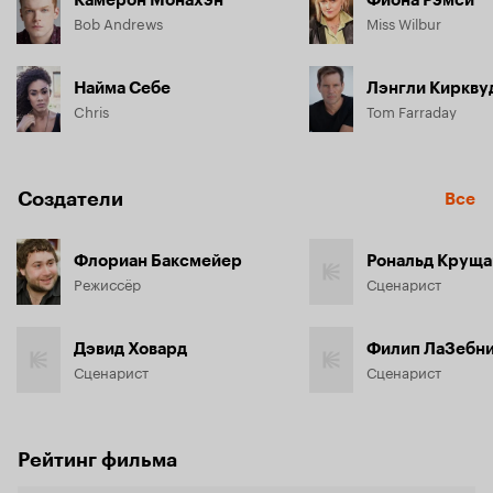
Bob Andrews
Miss Wilbur
Найма Себе
Лэнгли Киркву
Chris
Tom Farraday
Создатели
Все
Флориан Баксмейер
Рональд Круща
Режиссёр
Сценарист
Дэвид Ховард
Филип ЛаЗебн
Сценарист
Сценарист
Рейтинг фильма