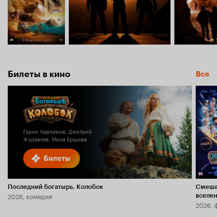
Билеты в кино
Все
Гарик Харламов, Дмитрий
Журавлев, Мила Ершова
Билеты
Последний богатырь. Колобок
Смеша
2026, комедия
вселе
2026, 