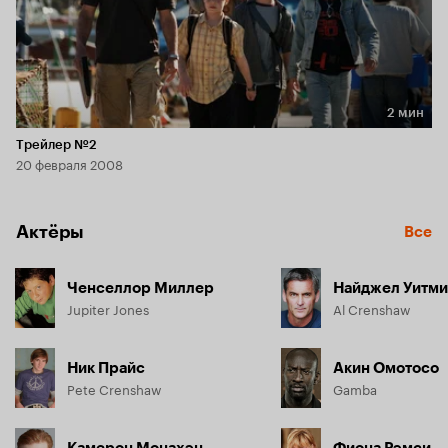
2 мин
Длительность 2 мин
Трейлер №2
20 февраля 2008
Актёры
Все
Ченселлор Миллер
Найджел Уитми
Jupiter Jones
Al Crenshaw
Ник Прайс
Акин Омотосо
Pete Crenshaw
Gamba
Камерон Монахэн
Фиона Рэмси