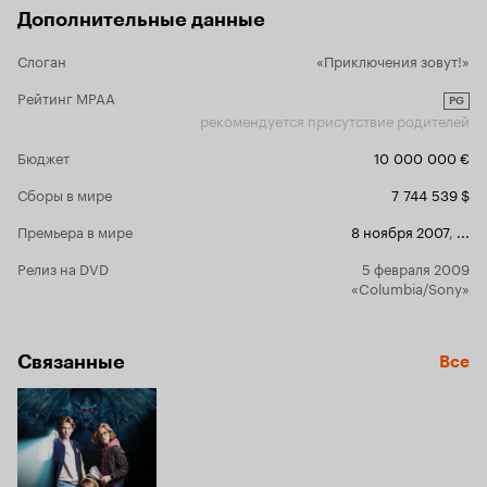
книги «Три сыщика и тайна острова
Дополнительные данные
скелетов» вышедшей в 1966 году.
Слоган
«Приключения зовут!»
Рейтинг MPAA
PG
рекомендуется присутствие родителей
Бюджет
10 000 000 €
Сборы в мире
7 744 539 $
Премьера в мире
8 ноября 2007
,
...
Релиз на DVD
5 февраля 2009
«Columbia/Sony»
Связанные
Все