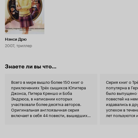
Нэнси Дрю
2007, триллер
Знаете ли вы что...
Всего в мире вышло более 150 книг о
Серия книг о Т
приключениях Трёх сыщиков Юпитера
популярна в Гер
Джонса, Питера Креншо и Боба
было выпущено 
Эндрюса, в написании которых
повестей на нем
участвовали более десятка авторов.
издавались в др
Оригинальная англоязычная серия
успехом в течен
включает в себя 44 повести, вышедших с
лет пользуются 
1964 по 1987 годы. Десять из них были
по мотивам англ
написаны её создателем Робертом
и с оригинальн
Артуром, и фильм представляет собой
крайне вольную адаптацию шестой