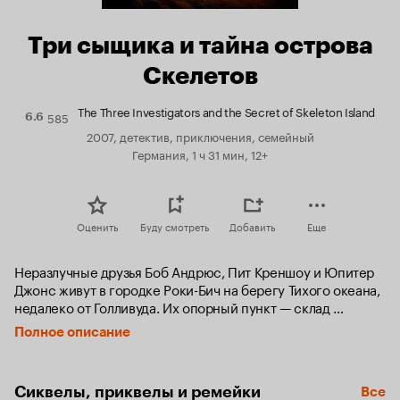
Три сыщика и тайна острова
Скелетов
The Three Investigators and the Secret of Skeleton Island
585
Рейтинг
6.6
Кинопоиска
2007, детектив, приключения, семейный
6.6
Германия, 1 ч 31 мин, 12+
Оценить
Буду смотреть
Добавить
Еще
Неразлучные друзья Боб Андрюс, Пит Креншоу и Юпитер 
Джонс живут в городке Роки-Бич на берегу Тихого океана, 
недалеко от Голливуда. Их опорный пункт — склад 
утильсырья, их штаб-квартира — старый автоприцеп, 
Полное описание
в котором они оборудовали криминалистическую 
лабораторию. Их агентство «Три сыщика» раскрывает 
любые секреты, загадки и головоломки.
Сиквелы, приквелы и ремейки
Все