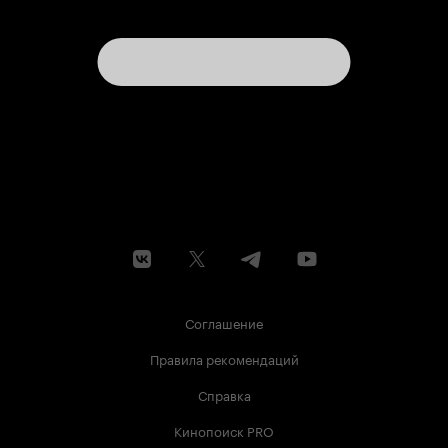
Соглашение
Правила рекомендаций
Справка
Кинопоиск PRO