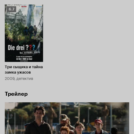
Рейтинг
6.7
Кинопоиска
6.7
Три сыщика и тайна
замка ужасов
2009, детектив
Трейлер