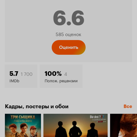
6.6
Рейтинг
585 оценок
Кинопо
Оценить
6.6
1 700
4
5.7
100%
IMDb
Полож. рецензии
Кадры, постеры и обои
Все