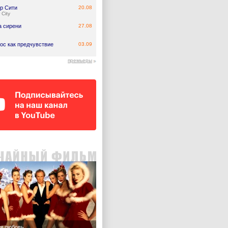
р Сити
20.08
 City
а сирени
27.08
ос как предчувствие
03.09
премьеры
я любовь