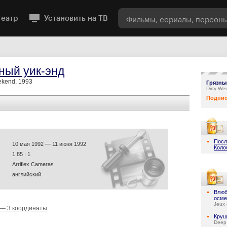
театр
Установить на ТВ
ный уик-энд
ekend, 1993
Грязны
Dirty W
Подпис
Посл
10 мая 1992 — 11 июня 1992
Коло
1.85 : 1
Arriflex Cameras
английский
Влюб
осме
Jeux 
 — 3 координаты
Круш
Deep