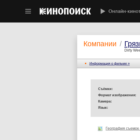
Онлайн-кино
Компании
/
Гряз
Dirty We
Информация o фильме »
Съёмки:
Формат изображения:
Камера:
Язык:
География съемок