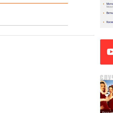
Мото
Motor
Ветк
Косм
Реальна