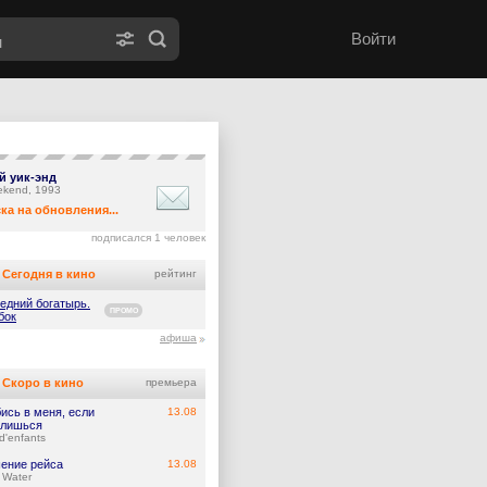
Войти
й уик-энд
eekend, 1993
ка на обновления...
подписался 1 человек
Сегодня в кино
рейтинг
едний богатырь.
ПРОМО
бок
афиша
Скоро в кино
премьера
ись в меня, если
13.08
лишься
d'enfants
ение рейса
13.08
 Water