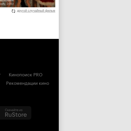
ally, 2003
другой случайный фильм
г
Кинопоиск PRO
Рекомендации кино