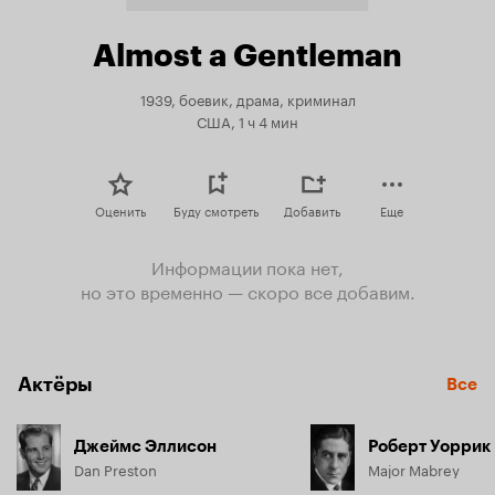
Almost a Gentleman
1939, боевик, драма, криминал
США, 1 ч 4 мин
Оценить
Буду смотреть
Добавить
Еще
Информации пока нет,
но это временно — скоро все добавим.
Актёры
Все
Джеймс Эллисон
Роберт Уоррик
Dan Preston
Major Mabrey