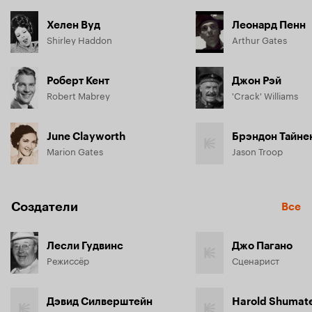
Хелен Вуд
Леонард Пенн
Shirley Haddon
Arthur Gates
Роберт Кент
Джон Рэй
Robert Mabrey
'Crack' Williams
June Clayworth
Брэндон Тайне
Marion Gates
Jason Troop
Создатели
Все
Лесли Гудвинс
Джо Пагано
Режиссёр
Сценарист
Дэвид Силверштейн
Harold Shumat