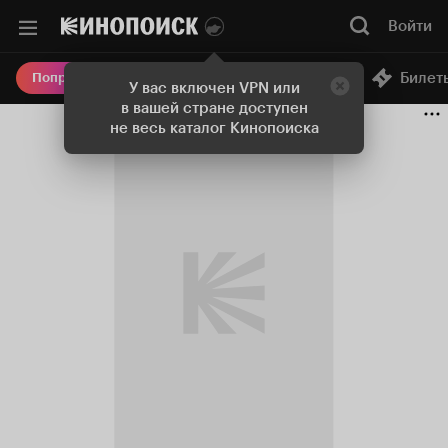
Войти
Онлайн-кинотеатр
Билет
Попробовать Плюс
У вас включен VPN или
в вашей стране доступен
не весь каталог Кинопоиска