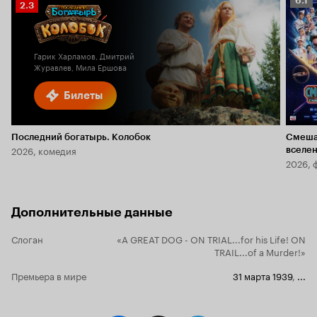
6.1
Рейтинг
2.3
Кино
Кинопоиска
6.1
2.3
Гарик Харламов, Дмитрий
Журавлев, Мила Ершова
Билеты
Последний богатырь. Колобок
Смеша
2026, комедия
вселе
2026, 
Дополнительные данные
Слоган
«A GREAT DOG - ON TRIAL...for his Life! ON
TRAIL...of a Murder!»
Премьера в мире
31 марта 1939
,
...