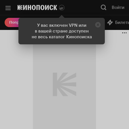
Войти
Онлайн-кинотеатр
Билет
Попробовать Плюс
У вас включен VPN или
в вашей стране доступен
не весь каталог Кинопоиска