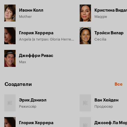
Ивонн Колл
Кристина Вида
Mother
Maggie
Глория Херрера
Трэйси Вилар
Angela (в титрах: Gloria Herrera)
Cecilia
Джеффри Ривас
Max
Создатели
Все
Эрик Дэниэл
Ван Хейден
Режиссёр
Продюсер
Глория Херрера
Джозеф Ла Мо