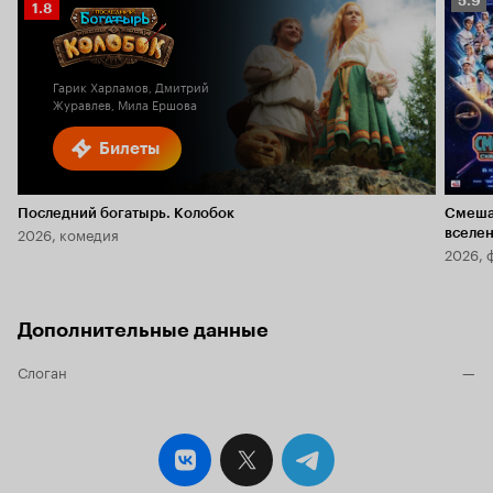
5.9
Рейтинг
1.8
Кино
Кинопоиска
5.9
1.8
Гарик Харламов, Дмитрий
Журавлев, Мила Ершова
Билеты
Последний богатырь. Колобок
Смеша
2026, комедия
вселе
2026, 
Дополнительные данные
Слоган
—