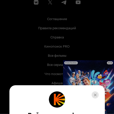
Соглашение
Правила рекомендаций
Справка
Кинопоиск PRO
Все фильмы
Все сериалы
РЕКЛАМА
Что посмотреть
Афиша
Музыка
Телепрограмма
Книги