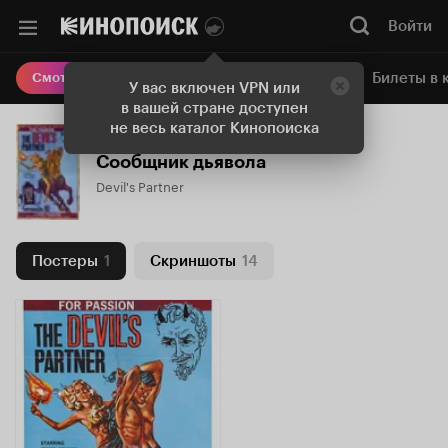
Войти
Онлайн-кинотеатр
Билеты в 
Смотреть кино
У вас включен VPN или
в вашей стране доступен
не весь каталог Кинопоиска
Сообщник дьявола
Devil's Partner
Постеры
1
Скриншоты
14