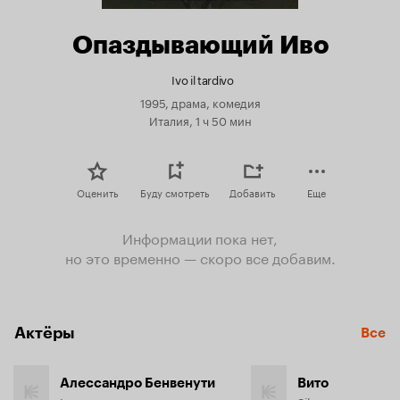
Опаздывающий Иво
Ivo il tardivo
1995, драма, комедия
Италия, 1 ч 50 мин
Оценить
Буду смотреть
Добавить
Еще
Информации пока нет,
но это временно — скоро все добавим.
Актёры
Все
Алессандро Бенвенути
Вито