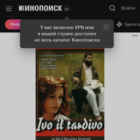
Войти
Онлайн-кинотеатр
Билет
Попробовать Плюс
У вас включен VPN или
в вашей стране доступен
не весь каталог Кинопоиска