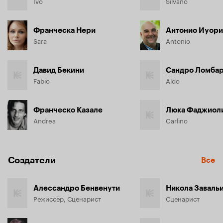
Ivo
Silvano
Франческа Нери
Антонио Иуор
Sara
Antonio
Давид Бекини
Сандро Ломба
Fabio
Aldo
Франческо Казале
Люка Фаджиол
Andrea
Carlino
Создатели
Все
Алессандро Бенвенути
Никола Заваль
Режиссёр, Сценарист
Сценарист