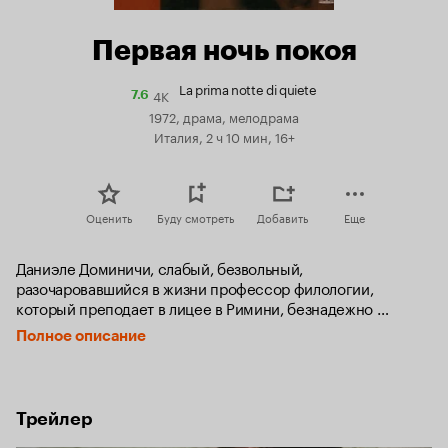
Первая ночь покоя
La prima notte di quiete
4K
Рейтинг
7.6
Кинопоиска
1972, драма, мелодрама
7.6
Италия, 2 ч 10 мин, 16+
Оценить
Буду смотреть
Добавить
Еще
Даниэле Доминичи, слабый, безвольный, 
разочаровавшийся в жизни профессор филологии, 
который преподает в лицее в Римини, безнадежно 
влюбляется в молодую девушку Ванину, свою ученицу. 
Полное описание
Она тоже любит Даниэле и ради него бросает более 
сильного, решительного, богатого, порочного 
и развратного мужчину.
Трейлер