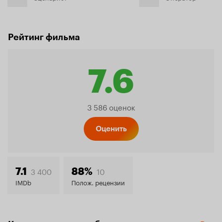
Рейтинг фильма
7.6
Рейтинг
3 586 оценок
Кинопо
Оценить
7.6
3 400
10
7.1
88%
IMDb
Полож. рецензии