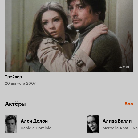
4 мин
Длительность 4 мин
Трейлер
20 августа 2007
Актёры
Все
Ален Делон
Алида Валли
Daniele Dominici
Marcella Abati - V