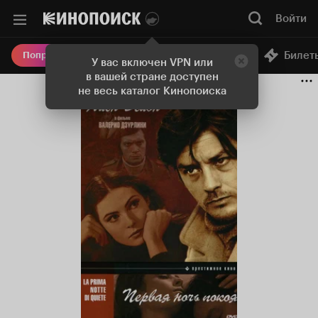
Войти
Онлайн-кинотеатр
Билет
Попробовать Плюс
У вас включен VPN или
в вашей стране доступен
не весь каталог Кинопоиска