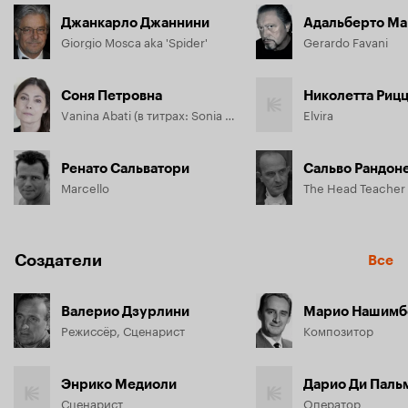
Джанкарло Джаннини
Адальберто М
Giorgio Mosca aka 'Spider'
Gerardo Favani
Соня Петровна
Николетта Риц
Vanina Abati (в титрах: Sonia Petrova)
Elvira
Ренато Сальватори
Сальво Рандон
Marcello
The Head Teacher
Создатели
Все
Валерио Дзурлини
Марио Нашимб
Режиссёр, Сценарист
Композитор
Энрико Медиоли
Дарио Ди Паль
Сценарист
Оператор