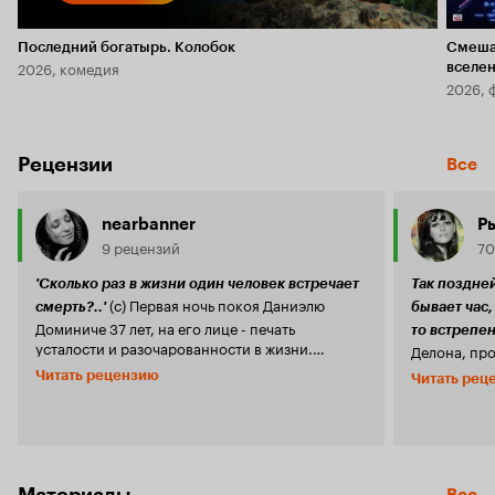
Последний богатырь. Колобок
Смеша
2026, комедия
вселе
2026, 
Рецензии
Все
nearbanner
Р
9 рецензий
70
'Сколько раз в жизни один человек встречает
Так поздне
(с) Первая ночь покоя Даниэлю
смерть?..'
бывает час,
Доминиче 37 лет, на его лице - печать
то встрепен
усталости и разочарованности в жизни.
Делона, пр
Работая преподавателем литературы, он
Доминичи –
Читать рецензию
Читать рец
приезжает в небольшой городок, чтобы
приехавший
заменить одного из заболевших учителей. Он
преподавате
придерживается свободных нравов в
ясно, что т
преподавани, не выпускает сигарету из губ, а
преподават
вечерами проигрывает свои (и без того
выстрел. Им
скудные) средства в карты. У него есть
образовате
Материалы
Все