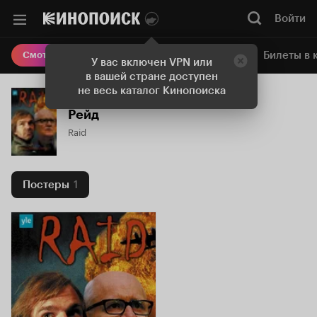
Войти
Онлайн-кинотеатр
Билеты в 
Смотреть кино
У вас включен VPN или
в вашей стране доступен
не весь каталог Кинопоиска
Рейд
Raid
Постеры
1