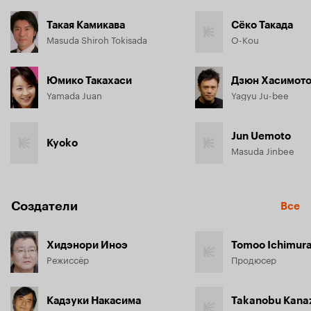
Такая Камикава
Сёко Такада
Masuda Shiroh Tokisada
O-Kou
Юмико Такахаси
Дзюн Хасимот
Yamada Juan
Yagyu Ju-bee
Jun Uemoto
Kyoko
Masuda Jinbee
Создатели
Все
Хидэнори Иноэ
Tomoo Ichimur
Режиссёр
Продюсер
Кадзуки Накасима
Takanobu Kan