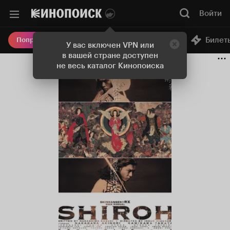
Войти
Онлайн-кинотеатр
Билет
Попробовать Плюс
У вас включен VPN или
в вашей стране доступен
не весь каталог Кинопоиска