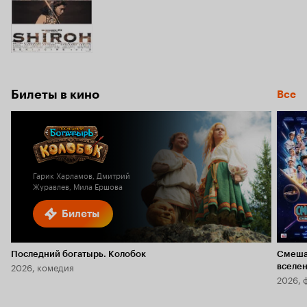
Билеты в кино
Все
Гарик Харламов, Дмитрий
Журавлев, Мила Ершова
Билеты
Последний богатырь. Колобок
Смеша
2026, комедия
вселе
2026, 