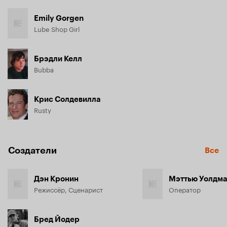
Emily Gorgen
Lube Shop Girl
Брэдли Келл
Bubba
Крис Солдевилла
Rusty
Создатели
Все
Дэн Кронин
Мэттью Уолдм
Режиссёр, Сценарист
Оператор
Бред Йодер