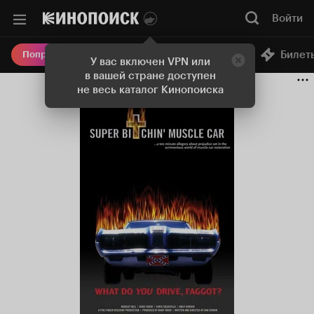
Войти
Онлайн-кинотеатр
Билет
Попробовать Плюс
У вас включен VPN или
в вашей стране доступен
не весь каталог Кинопоиска