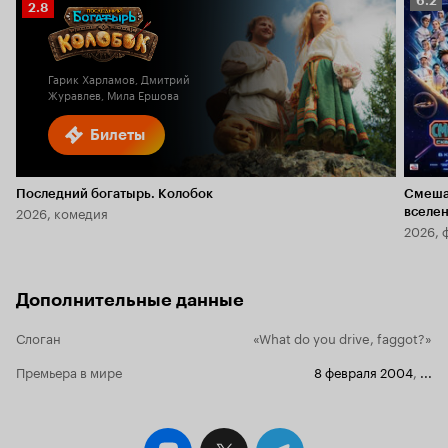
6.2
Рейтинг
2.8
Кино
Кинопоиска
6.2
2.8
Гарик Харламов, Дмитрий
Журавлев, Мила Ершова
Билеты
Последний богатырь. Колобок
Смеша
2026, комедия
вселе
2026, 
Дополнительные данные
Слоган
«What do you drive, faggot?»
Премьера в мире
8 февраля 2004
,
...