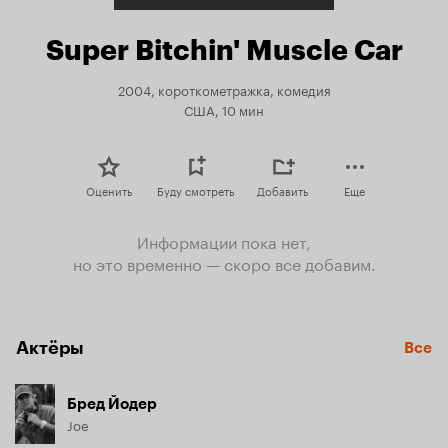
Super Bitchin' Muscle Car
2004, короткометражка, комедия
США, 10 мин
Оценить
Буду смотреть
Добавить
Еще
Информации пока нет,
но это временно — скоро все добавим.
Актёры
Все
Бред Йодер
Joe