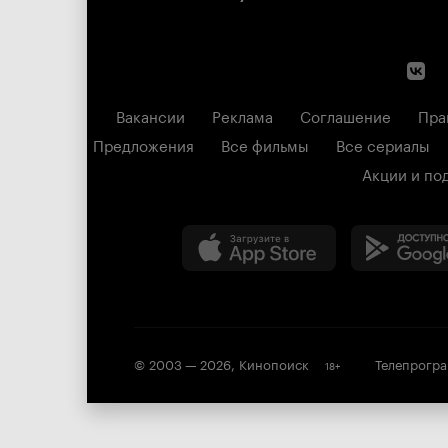
Вакансии
Реклама
Соглашение
Пра
Предложения
Все фильмы
Все сериалы
Акции и по
© 2003 —
2026
,
Кинопоиск
Телепрогр
18
+