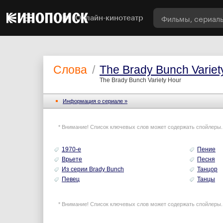
Онлайн-кинотеатр
Слова
/
The Brady Bunch Variet
The Brady Bunch Variety Hour
Информация o сериале »
* Внимание! Список ключевых слов может содержать спойлеры.
1970-е
Пение
Врьете
Песня
Из серии Brady Bunch
Танцор
Певец
Танцы
* Внимание! Список ключевых слов может содержать спойлеры.