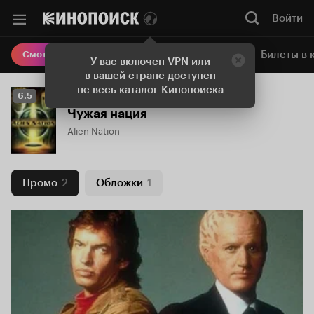
Войти
Онлайн-кинотеатр
Билеты в 
Смотреть кино
У вас включен VPN или
в вашей стране доступен
не весь каталог Кинопоиска
Рейтинг
6.5
Кинопоиска
Чужая нация
6.5
Alien Nation
Промо
2
Обложки
1