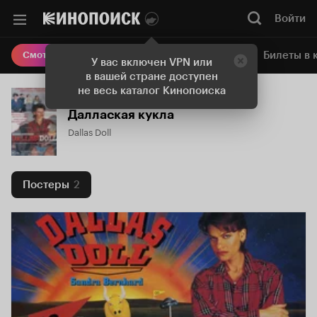
Войти
Онлайн-кинотеатр
Билеты в 
Смотреть кино
У вас включен VPN или
в вашей стране доступен
не весь каталог Кинопоиска
Даллаская кукла
Dallas Doll
Постеры
2