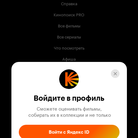
Справка
Кинопоиск PRO
Все фильмы
Все сериалы
Что посмотреть
Афиша
Музыка
Телепрограмма
Книги
Войдите в профиль
Служба поддержки
Сможете оценивать фильмы,

 собирать их в коллекции и не только
© 2003 —
2026
,
Кинопоиск
18
+
Проект компании
Войти с Яндекс ID