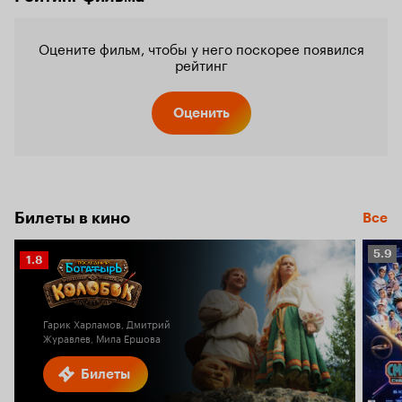
Оцените фильм, чтобы у него поскорее появился
рейтинг
Оценить
Билеты в кино
Все
Рейт
5.9
Рейтинг
1.8
Кино
Кинопоиска
5.9
1.8
Гарик Харламов, Дмитрий
Журавлев, Мила Ершова
Билеты