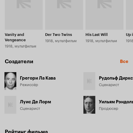
Vanity and
Der Two Twins
His Last Will
Up i
1918, мультфильм
1918, мультфильм
191
Vengeance
1918, мультфильм
Создатели
Все
Грегори Ла Кава
Рудольф Диркс
Режиссёр
Сценарист
Луис Де Лорм
Уильям Рэндол
Сценарист
Продюсер
Рейтинг фильма