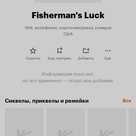
Fisherman's Luck
1918, мультфильм, короткометражка, комедия
США
Оценить
Буду смотреть
Добавить
Еще
Информации пока нет,
но это временно — скоро все добавим.
Сиквелы, приквелы и ремейки
Все