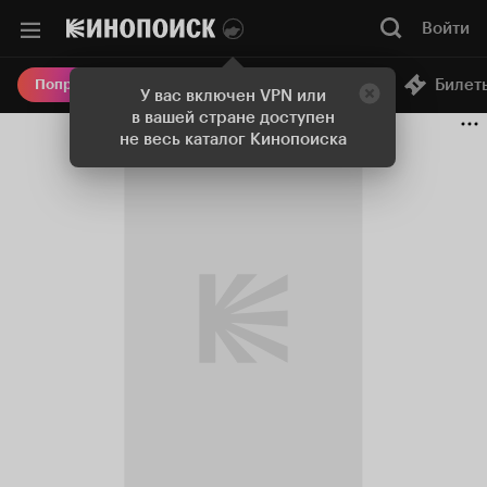
Войти
Онлайн-кинотеатр
Билет
Попробовать Плюс
У вас включен VPN или
в вашей стране доступен
не весь каталог Кинопоиска