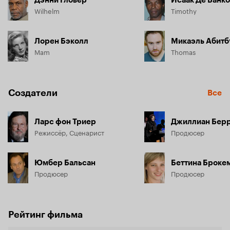
Wilhelm
Timothy
Лорен Бэколл
Микаэль Абитб
Mam
Thomas
Создатели
Все
Ларс фон Триер
Джиллиан Бер
Режиссёр, Сценарист
Продюсер
Юмбер Бальсан
Беттина Броке
Продюсер
Продюсер
Рейтинг фильма