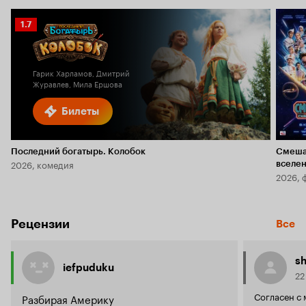
Рейтинг
1.7
Кинопоиска
1.7
Гарик Харламов, Дмитрий
Журавлев, Мила Ершова
Билеты
Последний богатырь. Колобок
Смеша
2026, комедия
вселе
2026, 
Рецензии
Все
sh
iefpuduku
22
Согласен с 
Разбирая Америку