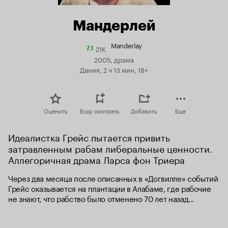
Мандерлей
Manderlay
21K
Рейтинг
7.1
Кинопоиска
2005, драма
7.1
Дания, 2 ч 13 мин, 18+
Оценить
Буду смотреть
Добавить
Еще
Идеалистка Грейс пытается привить 
затравленным рабам либеральные ценности. 
Аллегоричная драма Ларса фон Триера
Через два месяца после описанных в «Догвилле» событий 
Грейс оказывается на плантации в Алабаме, где рабочие 
не знают, что рабство было отменено 70 лет назад...