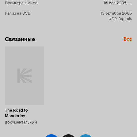
правового подтверждения рабство
Премьера в мире
16 мая 2005
,
...
чернокожих. Впрочем, скорее всего это
простое совпадение, болезненно отдавшееся в
Релиз на DVD
13 октября 2005
чересчур пытливом уме. И вот в Мандерлее
«CP-Digital»
Грейс становится свидетелем очередной
расправы над гордо-молчаливым сыном
Африки по имени Тимоти (Исак де Банколи), и
Связанные
ее либеральное сердце мгновенно вспыхивает
Все
яростным огнем. На манер Ланцелота из
«Убить дракона», она обращается к
недоуменной чернокожей публике: «Что вы
делаете? Вы же свободные люди!» Пораженная
в самое сердце таким вмешательством Мэм
скоропостижно отходит к Белому Богу, Грейс,
чувствуя ответственность за только что
вылупившихся из яйца граждан свободой
Америки, снова порывает с отцом, желая
остаться на ферме и построить здесь новый
порядок. Вернее, проследить, чтобы ростки
свободы дали верные и крепкие всходы, и в
The Road to
этом наблюдение ей, конечно, потребовались
Manderlay
помощники в виде нескольких папиных громил
документальный
с «томпсонами», мрачно пожевывающих
табачок и жвачку. Такие вот «голубые каски» в
белых гангстерских воротничках, под дулами