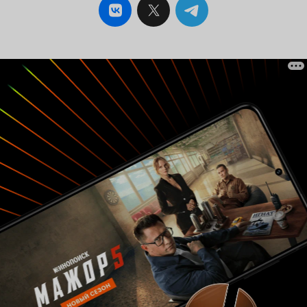
которых вчерашние хозяева и надсмотрщик
поместья переводятся в положение рабов. И
пашут, в надежде на исполнение условий
контракта, составленного папиным адвокатом,
в полном, ну, разумеется, в самом полном
соответствии с официальными кондициями, на
которых рабы и должны получить свободу.
Однако стоит ли говорить, что свобода как-то
плохо растет на суглинках Алабамы, с трудом
пуская ленивые корешки? Вчерашние рабы и
сразу-то повели себя странно: Грейс, ждавшая
бурю восторга, напоролась вдруг на колючие
взгляды и недоверие. «Ребята! Очнитесь!
Почините лачуги, посейте хлопок, заработайте
деньги!» - говорит она им. В ответ на это звучат
уклончивые отговорки об отсутствии
распоряжений сверху, «раньше нас выгонял
надсмотрщик, а теперь каждый считает, что
первым должен выйти кто-то другой». И
вообще, «ужин у рабов в Мандерлее был в семь
вечера, а когда ужинает свободный человек,
мы не знаем». Эти полные достоинства
сентенции в духе обломовского Захара сеет
колоритный персонаж английского актера
Дэнни Глоувера по имени Вильгельм,