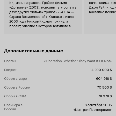
структурированной и лаконичной: сюжет четче
Кидман, сыгравшая Грейс в фильме
начал сниматьс
и допускает меньшее количество отвлеченных
«Догвилль» (2003), исполнит эту роль и в
Джон Райли, одн
трактовок. После демократического суда над
двух других фильмах трилогии «США —
внезапно покину
городом-изгоем Догвиллем, Грейс и ее
Страна Возможностей». Однако в июле
команда (или отец Грейс и его команда)
2003 года Николь Кидман покинула
спускаются ниже, на юг, в плодородные
проект, участие в котором вступило в
пустоты Алабамы. Благодаря голосу за кадром
противоречие с ее другими творческими
мы вспоминаем, что за окнами их машин дует
планами.
бесплодный ветер депрессивных тридцатых,
но место, куда они забредают, вопиет о полной
остановке времени. Тихий городок Мандерлей
Дополнительные данные
настолько глух к окружающему, что проспал
собственную свободу. Вернее, чернокожие
Слоган
«Liberation. Whether They Want It Or Not»
рабы ее проспали, а местная Салтычиха Мэм по
прежнему, уже спустя семьдесят лет после
Бюджет
14 200 000 $
отмены рабства, не дает им проснуться,
регулярно потчуя «своих черномазых»
Сборы в мире
604 918 $
плеткой. Кстати, несколько раз мельком
проскользнувшие эти «семьдесят лет» как-то
Сборы в России
70 500 $
особенно насторожили меня и теперь вот не
дают покоя всякие посторонние мысли и
Сборы в США
78 378 $
ассоциации. Ведь не исключено, что анти-
имперский взгляд Триера косится и на другого
Премьера в
8 сентября 2005
чудовищного ядерного монстра, впрочем, уже
России
«Централ Партнершип»
мифического, такого же, как и лишенное