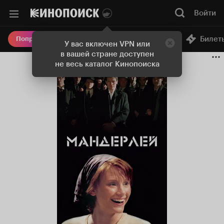
Войти
Онлайн-кинотеатр
Билет
Попробовать Плюс
У вас включен VPN или
в вашей стране доступен
не весь каталог Кинопоиска