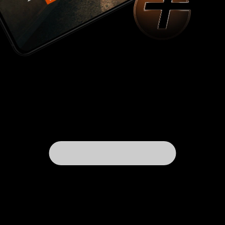
домашний раб, единственный, кто пустил
скупую слезу по поводу кончины Мэм и ее
старого порядка. Именно в разговорах с ним
Грейс учится многому и начинает что-то
понимать в крестьянской психологии, по сути,
крайне консервативной. Еще бы, вчерашние
рабы, выходцы из племенного традиционного
общества, с чего бы вдруг они стали рваться к
какой-то невнятной свободе? Опять почему-то
всплывает шварцовский Бургомистр в
исполнении Леонова, осторожно
вразумляющий безудержного Ланцелота: «Вы
людям нового счастья хотите, а они старым
дорожат...» По замыслу Триера, на протяжении
трилогии Грейс должна многому научиться,
утратить свой идеализм и усмирить
сентиментальность. Но в исполнении
дебютантки большого кино Брайс Даллас
Хауард Грейс, кажется, наоборот, моложе и
наивней, точно опыт Догвилля не научил и не
обозлил ее сердца. Поначалу странно видеть
эту новую Грейс в той же изящной шубе с
воротником: еще более тонкая и хрупкая
Брайс Даллас привнесла в образ утопистки
что-то совсем детское, но и что-то буквально