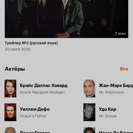
2 мин
Длительность 2 мин
Трейлер №2 (русский язык)
30 июля 2020
Актёры
Все
Брайс Даллас Ховард
Жан-Марк Бар
Grace Margaret Mulligan
Mr. Robinsson
Уиллем Дефо
Удо Кир
Grace's Father
Mr. Kirspe
Дэнни Гловер
Исаак Де Банк