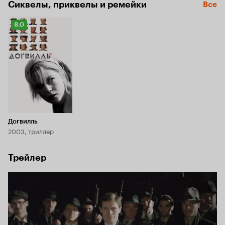
Сиквелы, приквелы и ремейки
Все
Рейтинг
8.0
Кинопоиска
8.0
Догвилль
2003, триллер
Трейлер