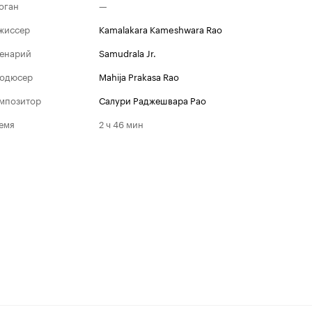
оган
—
жиссер
Kamalakara Kameshwara Rao
енарий
Samudrala Jr.
одюсер
Mahija Prakasa Rao
мпозитор
Салури Раджешвара Рао
емя
2 ч 46 мин