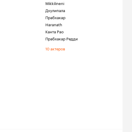
Mikkilineni
Дхулипала
Прабхакар
Haranath
Канта Рао
Прабхакар Редди
10 актеров