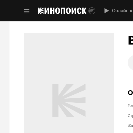
Онлайн-к
О
Го
Ст
Жа