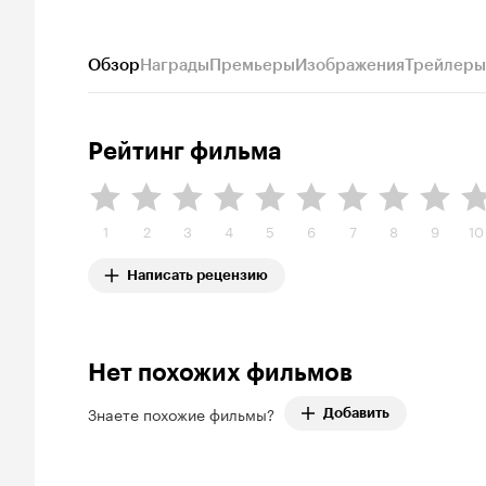
Обзор
Награды
Премьеры
Изображения
Трейлеры
Рейтинг фильма
1
2
3
4
5
6
7
8
9
10
Написать рецензию
Нет похожих фильмов
Знаете похожие фильмы?
Добавить