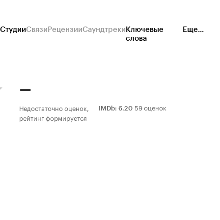
Студии
Связи
Рецензии
Саундтреки
Ключевые
Еще...
слова
–
59 оценок
Недостаточно оценок,
IMDb
:
6.20
рейтинг формируется