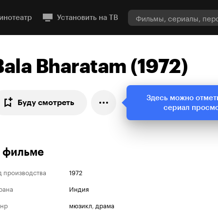
инотеатр
Установить на ТВ
Bala Bharatam (1972)
Здесь можно отмет
Буду смотреть
сериал просм
 фильме
д производства
1972
рана
Индия
нр
мюзикл
,
драма