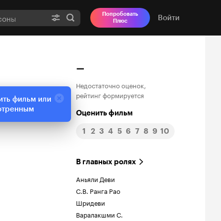
Попробовать
Войти
Плюс
–
Недостаточно оценок,
рейтинг формируется
ить фильм или
отренным
Оценить фильм
1
2
3
4
5
6
7
8
9
10
В главных ролях
Аньяли Деви
С.В. Ранга Рао
Шридеви
Варалакшми С.