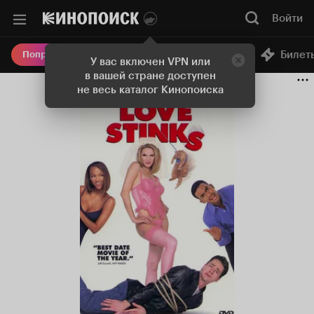
Войти
Онлайн-кинотеатр
Билет
Попробовать Плюс
У вас включен VPN или
в вашей стране доступен
не весь каталог Кинопоиска