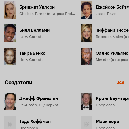
Бриджит Уилсон
Джейсон Бейт
Chelsea Turner (в титрах: Bridgette Wilson)
Jesse Travis
Билл Беллами
Тиффани Тиссе
Larry Garnett
Тайра Бэнкс
Эллис Уильямс
Holly Garnett
Создатели
Все
Джефф Франклин
Крэйг Баумгар
Режиссёр, Сценарист
Продюсер
Тодд Хоффман
Марк Борд
Продюсер
Продюсер