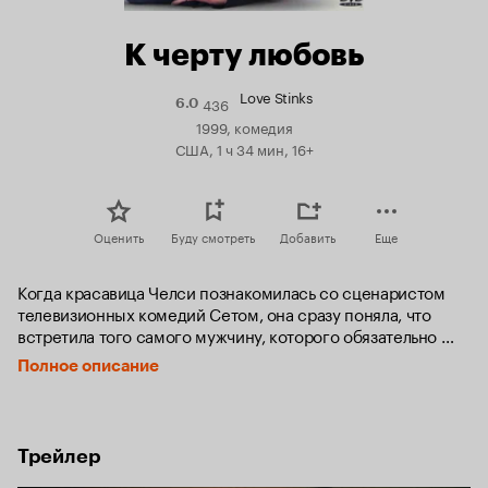
К черту любовь
Love Stinks
436
Рейтинг
6.0
Кинопоиска
1999, комедия
6.0
США, 1 ч 34 мин, 16+
Оценить
Буду смотреть
Добавить
Еще
Когда красавица Челси познакомилась со сценаристом 
телевизионных комедий Сетом, она сразу поняла, что 
встретила того самого мужчину, которого обязательно 
нужно опутать брачными узами. Итак, Челси вместе с 
Полное описание
лучшей подругой Холли разрабатывает план по 
заманиванию Сета в сети брака.

Для начала она поселяется в его доме. Сет слегка 
Трейлер
раздосадован, но все равно счастлив. Секс великолепен. 
Любовь прекрасна. Челси намекает друзьям и знакомым 