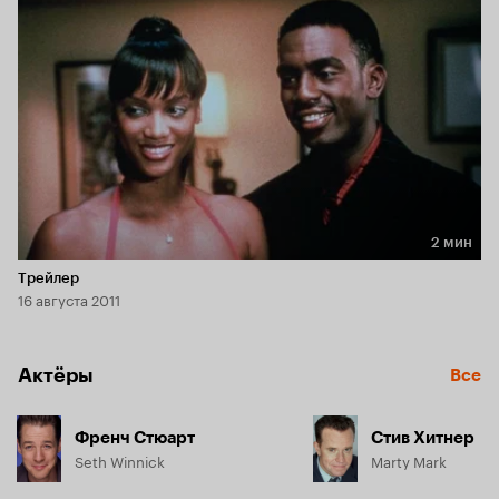
что день свадьбы не за горами.

Но Сет не хочет и слышать о браке! Получив в подарок 
бриллиантовые серьги вместо обручального кольца, Челси 
не может перенести такого ужасного оскорбления и идет 
на последний, решающий штурм.
2 мин
Длительность 2 мин
Трейлер
16 августа 2011
Актёры
Все
Френч Стюарт
Стив Хитнер
Seth Winnick
Marty Mark