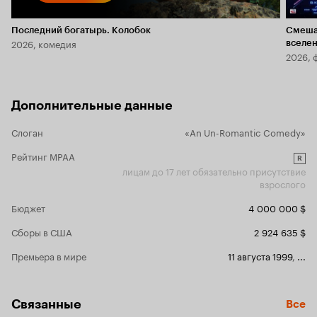
Последний богатырь. Колобок
Смеша
2026, комедия
вселе
2026, 
Дополнительные данные
Слоган
«An Un-Romantic Comedy»
Рейтинг MPAA
R
лицам до 17 лет обязательно присутствие
взрослого
Бюджет
4 000 000 $
Сборы в США
2 924 635 $
Премьера в мире
11 августа 1999
,
...
Связанные
Все