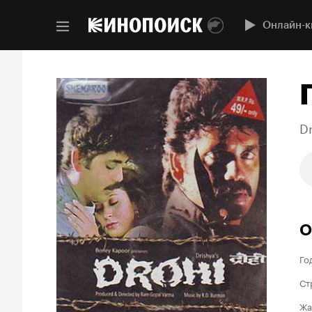
Онлайн-к
D
О
Го
Ст
Жа