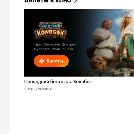
Билеты в кино
Гарик Харламов, Дмитрий
Журавлев, Мила Ершова
Билеты
Последний богатырь. Колобок
2026, комедия