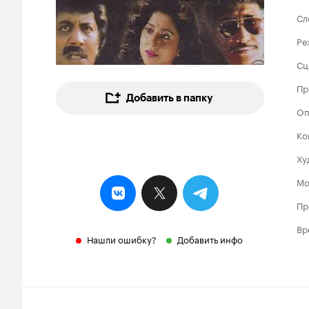
Сл
Ре
Сц
Пр
Добавить в папку
Оп
Ко
Ху
Мо
Пр
Вр
Нашли ошибку?
Добавить инфо