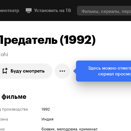
инотеатр
Установить на ТВ
Предатель (1992)
rohi
Здесь можно отмет
Буду смотреть
сериал просм
 фильме
д производства
1992
рана
Индия
нр
боевик
,
мелодрама
,
криминал