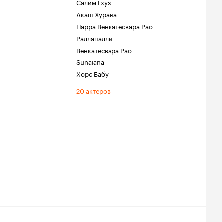
Салим Гхуз
Акаш Хурана
Нарра Венкатесвара Рао
Раллапалли
Венкатесвара Рао
Sunaiana
Хорс Бабу
20 актеров