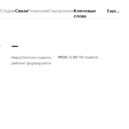
Студии
Связи
Рецензии
Саундтреки
Ключевые
Еще...
слова
–
181 оценка
Недостаточно оценок,
IMDb
:
5.90
рейтинг формируется