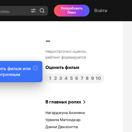
Попробовать
Войти
Плюс
–
Недостаточно оценок,
рейтинг формируется
Оценить фильм
ить фильм или
отренным
1
2
3
4
5
6
7
8
9
10
В главных ролях
Нагарджуна Акинени
Урмила Матондкар
Дэнни Дензонгпа