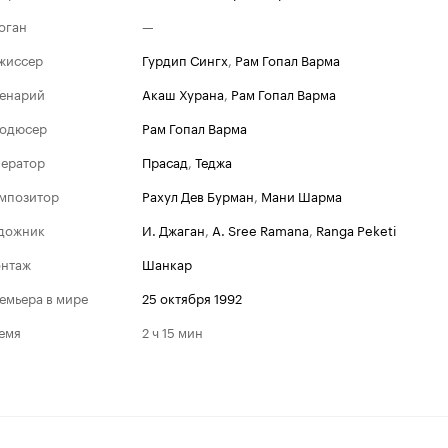
оган
—
жиссер
Гурдип Сингх
,
Рам Гопал Варма
енарий
Акаш Хурана
,
Рам Гопал Варма
одюсер
Рам Гопал Варма
ератор
Прасад
,
Теджа
мпозитор
Рахул Дев Бурман
,
Мани Шарма
дожник
И. Джаган
,
A. Sree Ramana
,
Ranga Peketi
нтаж
Шанкар
емьера в мире
25 октября 1992
емя
2 ч 15 мин