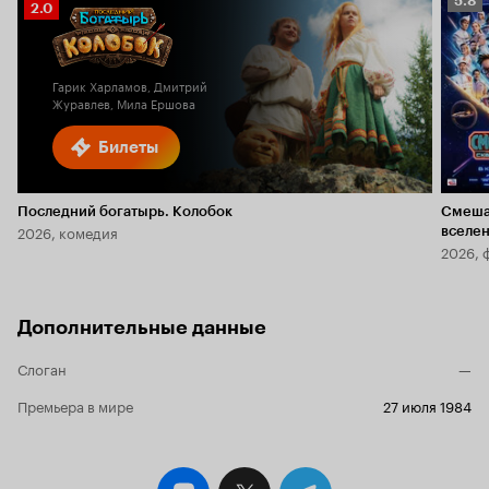
5.8
Рейтинг
2.0
Кино
Кинопоиска
5.8
2.0
Гарик Харламов, Дмитрий
Журавлев, Мила Ершова
Билеты
Последний богатырь. Колобок
Смеша
2026, комедия
вселе
2026, 
Дополнительные данные
Слоган
—
Премьера в мире
27 июля 1984