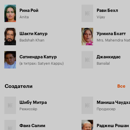
Рина Рой
Рави Бехл
Anita
Vijay
Шакти Капур
Урмила Бхатт
Badshah Khan
Mrs. Mahendra Na
Сатиендра Капур
Джанкидас
(в титрах: Satyen Kappu)
Bansilal
Создатели
Все
Шибу Митра
Маниша Чаудх
Режиссёр
Продюсер
Фаиз Салим
Раджеш Рошан