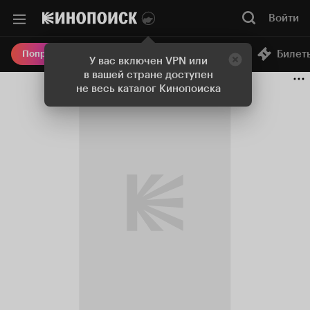
Войти
Онлайн-кинотеатр
Билет
Попробовать Плюс
У вас включен VPN или
в вашей стране доступен
не весь каталог Кинопоиска