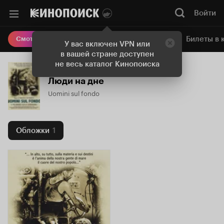
Войти
Онлайн-кинотеатр
Билеты в 
Смотреть кино
У вас включен VPN или
в вашей стране доступен
не весь каталог Кинопоиска
Люди на дне
Uomini sul fondo
Обложки
1