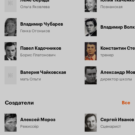
Лене Серада
Юлия Ткаченко
Ольга Яковлева
Познанская
Владимир Чубарев
Владимир Волк
Генка Огоньков
Павел Кадочников
Константин Ст
Борис Платонович
тренер
Валерия Чайковская
Александр Мо
мать Ольги
директор школы
Создатели
Все
Алексей Мороз
Сергей Иванов
Режиссёр
Сценарист