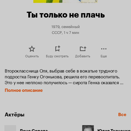
Ты только не плачь
1979, семейный
СССР, 1 ч 7 мин
Оценить
Буду смотреть
Добавить
Еще
Второклассница Оля, выбрав себе в вожатые трудного 
подростка Генку Огонькова, решила его перевоспитать. 
Это у нее неплохо получилось — сирота Генка оказался 
хорошим и добрым мальчиком.
Полное описание
Актёры
Все