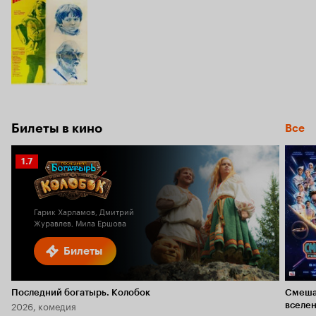
Билеты в кино
Все
Рейтинг
1.7
Кинопоиска
1.7
Гарик Харламов, Дмитрий
Журавлев, Мила Ершова
Билеты
Последний богатырь. Колобок
Смеша
2026, комедия
вселе