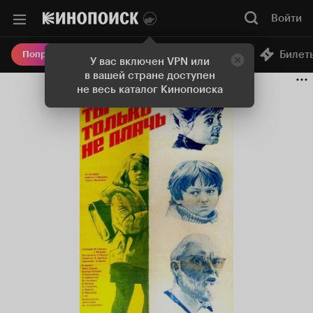
Войти
Онлайн-кинотеатр
Билет
Попробовать Плюс
У вас включен VPN или
в вашей стране доступен
не весь каталог Кинопоиска