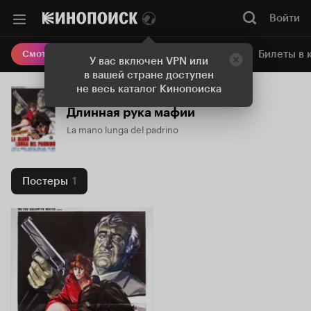
Войти
Онлайн-кинотеатр
Билеты в 
Смотреть кино
У вас включен VPN или
в вашей стране доступен
не весь каталог Кинопоиска
Длинная рука мафии
La mano lunga del padrino
Постеры
1