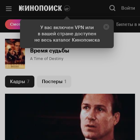
Войти
Онлайн-кинотеатр
Билеты в 
Смотреть кино
У вас включен VPN или
в вашей стране доступен
не весь каталог Кинопоиска
Время судьбы
A Time of Destiny
Кадры
7
Постеры
1