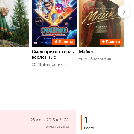
Билеты
Билеты
Смешарики сквозь
Майкл
Зл
вселенные
мер
2026, биография
2026, фантастика
202
1
Отрицательная
25 июля 2015 в 21:03
прямая ссылка
рецензия
Всего