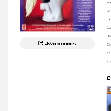
Жа
Сл
Ре
Сц
Пр
Добавить в папку
Оп
Ко
Вр
С
Р
К
5