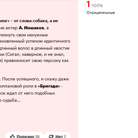
1
100
%
Отрицательные
лог» – от слова собака, а не
 не актер
, в
А. Иншаков
 впихнуть свои ненужные
охновленный успехом идентичного
длинный волос в длинный хвостик
и (Сигал, наверное, и не знал,
ии) превозносит свою персону как
 После успешного, и скажу даже
оплановой роли в
-
«Бригаде»
се ждал от него подобных
не судьба…
, всероссийский король
ков
тером-то и не был, но в знаковых
принимал участие, но в качестве
Полезно
18
Нет
7