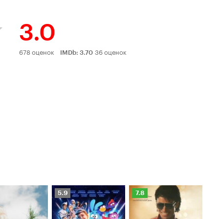
3.0
Рейтинг
678 оценок
36 оценок
IMDb
:
3.70
Кинопоиска
3.0
Рейтинг
Рейтинг
Ре
5.9
7.8
6.
Кинопоиска
Кинопоиска
Ки
5.9
7.8
6.