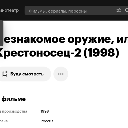
инотеатр
Незнакомое оружие, и
Крестоносец-2 (1998)
Буду смотреть
 фильме
д производства
1998
рана
Россия