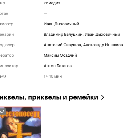
нр
комедия
оган
—
жиссер
Иван Дыховичный
енарий
Владимир Валуцкий
,
Иван Дыховичный
одюсер
Анатолий Сивушов
,
Александр Иншаков
ератор
Максим Осадчий
мпозитор
Антон Батагов
емя
1 ч 16 мин
иквелы, приквелы и ремейки
ейтинг
5.7
инопоиска
.7