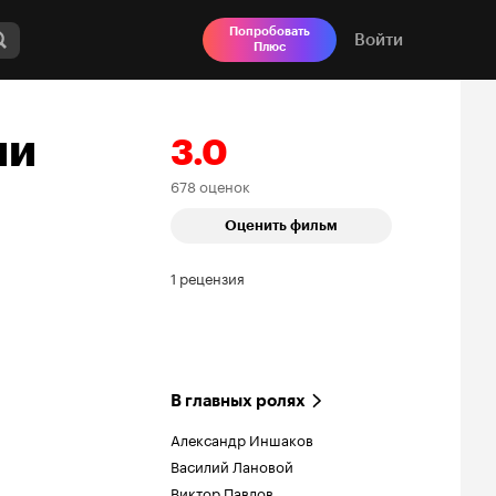
Попробовать
Войти
Плюс
ли
3.0
678 оценок
Рейтинг
Оценить фильм
Кинопоиска
3.0
1 рецензия
В главных ролях
Александр Иншаков
Василий Лановой
Виктор Павлов