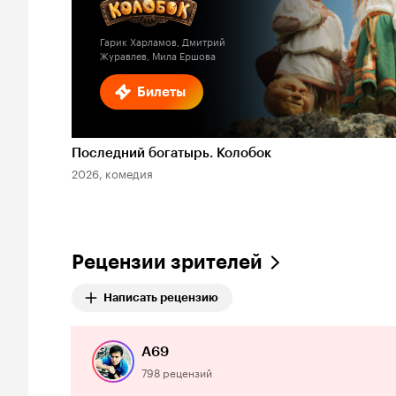
Гарик Харламов, Дмитрий
Журавлев, Мила Ершова
Билеты
Последний богатырь. Колобок
2026, комедия
Рецензии зрителей
Написать рецензию
A69
798 рецензий