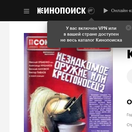
Онлайн-к
У вас включен VPN или
в вашей стране доступен
не весь каталог Кинопоиска
О
Го
Ст