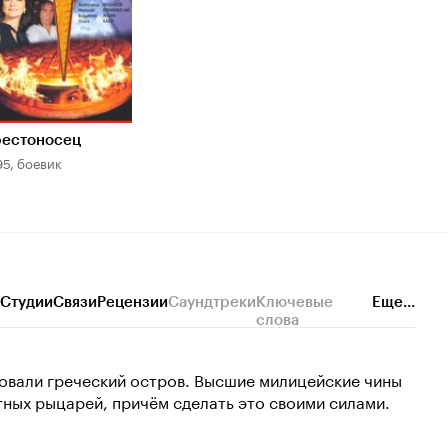
естоносец
95, боевик
Студии
Связи
Рецензии
Саундтреки
Ключевые
Еще...
слова
довали греческий остров. Высшие милицейские чины
ных рыцарей, причём сделать это своими силами.