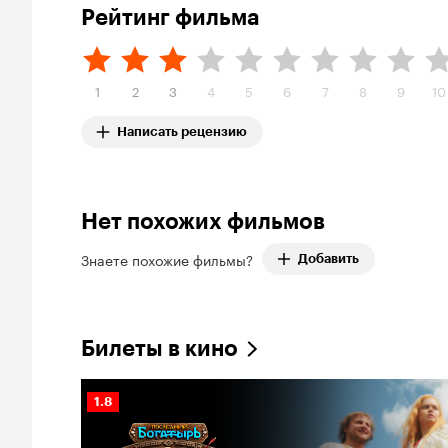
Рейтинг фильма
1
2
3
4
5
6
7
8
9
10
Написать рецензию
Нет похожих фильмов
Знаете похожие фильмы?
Добавить
Билеты в кино
Рейтинг
1.8
Кинопоиска
1.8