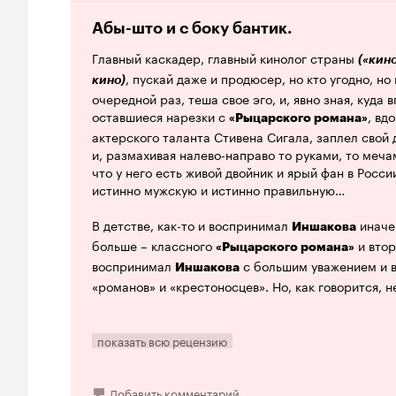
Абы-што и с боку бантик.
Главный каскадер, главный кинолог страны
(«кино
, пускай даже и продюсер, но кто угодно, но
кино)
очередной раз, теша свое эго, и, явно зная, куда
оставшиеся нарезки с
, вд
«Рыцарского романа»
актерского таланта Стивена Сигала, заплел свой 
и, размахивая налево-направо то руками, то мечам
что у него есть живой двойник и ярый фан в Росс
истинно мужскую и истинно правильную…
В детстве, как-то и воспринимал
иначе.
Иншакова
больше – классного
и втор
«Рыцарского романа»
воспринимал
с большим уважением и в
Иншакова
«романов» и «крестоносцев». Но, как говорится, 
Сейчас же четко понимаю, что господин
А. Инша
каскадеров (истинная правда, кстати), никогда ак
показать всю рецензию
советских и российских кинолентах очень даже и 
каскадера, разумеется.
Добавить комментарий