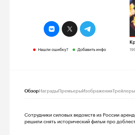
Кр
Нашли ошибку?
Добавить инфо
19
Обзор
Награды
Премьеры
Изображения
Трейлеры
Сотрудники силовых ведомств из России арен
решили снять исторический фильм про доблест