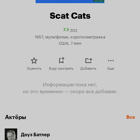
Scat Cats
202
Рейтинг
7.3
Кинопоиска
1957, мультфильм, короткометражка
7.3
США, 7 мин
Оценить
Буду смотреть
Добавить
Еще
Информации пока нет,
но это временно — скоро все добавим.
Актёры
Все
Доуз Батлер