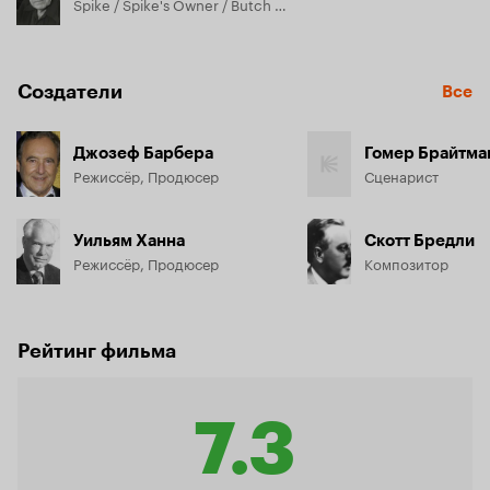
Spike / Spike's Owner / Butch / Alley Cats, озвучка, в титрах не указан
Создатели
Все
Джозеф Барбера
Гомер Брайтма
Режиссёр, Продюсер
Сценарист
Уильям Ханна
Скотт Бредли
Режиссёр, Продюсер
Композитор
Рейтинг фильма
7.3