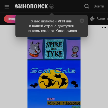
Войти
Онлайн-кинотеатр
Билет
Попробовать Плюс
У вас включен VPN или
в вашей стране доступен
не весь каталог Кинопоиска