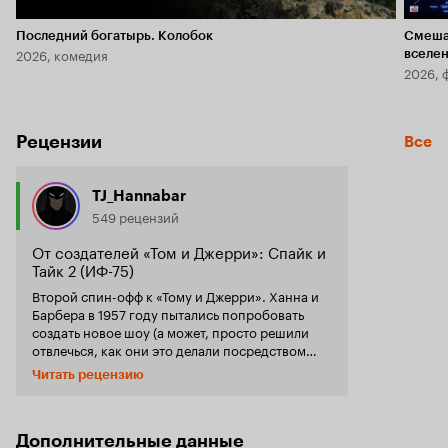
Последний богатырь. Колобок
Смеша
2026, комедия
вселе
2026, 
Рецензии
Все
TJ_Hannabar
549 рецензий
От создателей «Том и Джерри»: Спайк и
Тайк 2 (ИФ-75)
Второй спин-офф к «Тому и Джерри». Ханна и
Барбера в 1957 году пытались попробовать
создать новое шоу (а может, просто решили
отвлечься, как они это делали посредством
ремейков) про пса Спайка и его сынка Тайка.
Читать рецензию
Увы, вышло всего два эпизода. Эта серия
получилась более забойной, чем первая
попытка. Нет Тома и Джерри, но есть куча
остальных котов. Мышей в эпизоде нет, но
Дополнительные данные