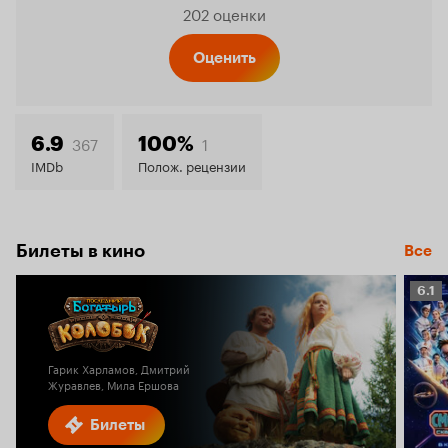
Рейтинг
202 оценки
Кинопо
Оценить
7.3
367
1
6.9
100%
IMDb
Полож. рецензии
Билеты в кино
Все
Рейт
6.1
Кино
6.1
Гарик Харламов, Дмитрий
Журавлев, Мила Ершова
Билеты