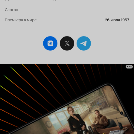
можно обойтись и без грызунов – все равно
есть, над чем смеяться. Получилось невероятно
Слоган
—
весело. Канва незатейлива. Хозяев нет, так что
домашний кот (в этот раз это Бутч), вкусив
Премьера в мире
26 июля 1957
свободы и прикинув профит, решает позвать
своих помойных друзей. Но двор охраняется
охранным агентством «Спайк и Тайк». Эти псы
не пропустят абы кого. Причем они оба
действуют очень профессионально. Анимация
ночного двора получилась очень атмосферной.
Вид улицы, дом, помойка – все достаточно
хорошо. Данный фактор только добавляет
плюсов к эпизоду. Финал, как и в первом
эпизоде, получился весьма добрым. 10 из 10
Scalped by Hannabar in 07/04/2014.