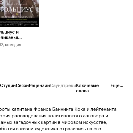
льциус и
ликанья
мпания
12, комедия
Студии
Связи
Рецензии
Саундтреки
Ключевые
Еще...
слова
роты капитана Франса Баннинга Кока и лейтенанта
ория расследования политического заговора и
амых загадочных картин в мировом искусстве,
бытия в жизни художника отразились на его