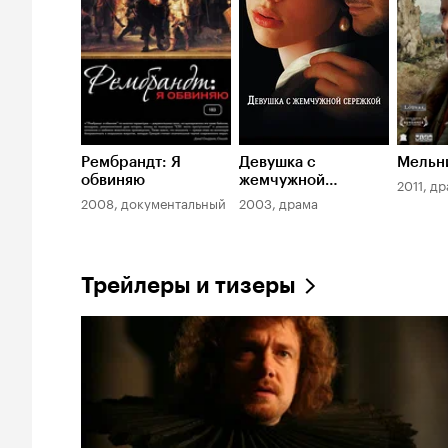
Рембрандт: Я
Девушка с
Мельни
обвиняю
жемчужной
2011, д
сережкой
2008, документальный
2003, драма
Трейлеры и тизеры