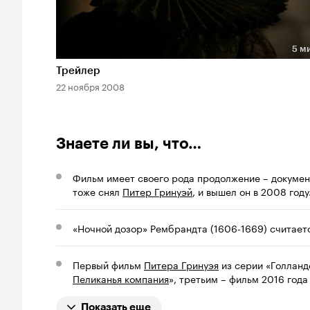
5 м
Длительность 5 мин
Трейлер
22 ноября 2008
Знаете ли вы, что…
Фильм имеет своего рода продолжение – докумен
тоже снял
Питер Гринуэй
, и вышел он в 2008 году
«Ночной дозор» Рембрандта (1606-1669) считаетс
Первый фильм
Питера Гринуэя
из серии «Голланд
Пеликанья компания
», третьим – фильм 2016 года
Показать еще