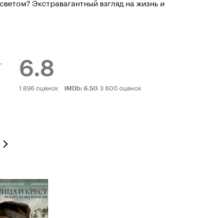
светом? Экстравагантный взгляд на жизнь и
6.8
Рейтинг
1 896 оценок
3 600 оценок
IMDb
:
6.50
Кинопоиска
6.8
нг
оиска