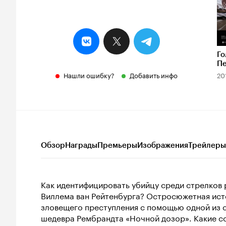
Го
Пе
ко
Нашли ошибку?
Добавить инфо
20
Обзор
Награды
Премьеры
Изображения
Трейлеры
Как идентифицировать убийцу среди стрелков 
Виллема ван Рейтенбурга? Остросюжетная ист
зловещего преступления с помощью одной из с
шедевра Рембрандта «Ночной дозор». Какие со