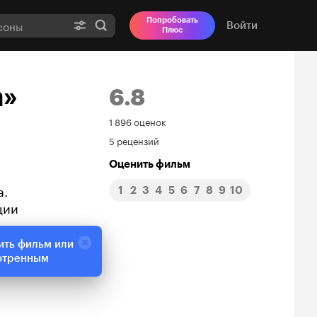
Попробовать
Войти
Плюс
а»
6.8
Рейтинг
1 896 оценок
5 рецензий
Кинопоиска
Оценить фильм
6.8
а.
1
2
3
4
5
6
7
8
9
10
ции
ить фильм или
отренным