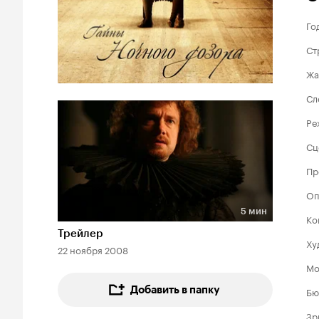
Го
Ст
Жа
Сл
Ре
Сц
Пр
Оп
5 мин
Ко
Длительность 5 мин
Трейлер
Ху
22 ноября 2008
Мо
Добавить в папку
Бю
Зр