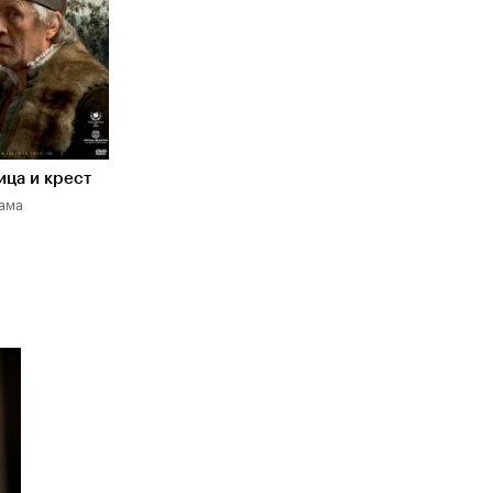
ца и крест
рама