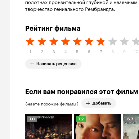
полотнах пронзительной глубиной и неземным 
творчество гениального Рембрандта.
Рейтинг фильма
1
2
3
4
5
6
7
8
9
10
Написать рецензию
Если вам понравился этот фильм
Знаете похожие фильмы?
Добавить
Рейтинг
Рейтинг
Рейти
7.0
7.2
6.7
Кинопоиска
Кинопоиска
Киноп
7.0
7.2
6.7