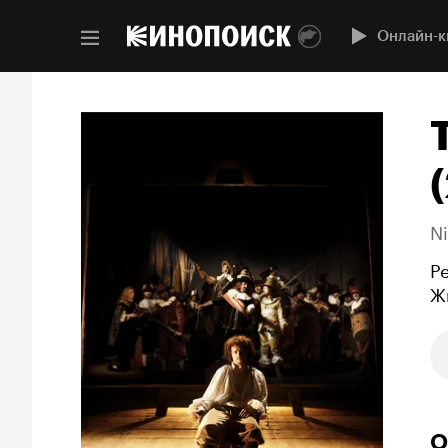
Онлайн-к
N
Р
Ж
О