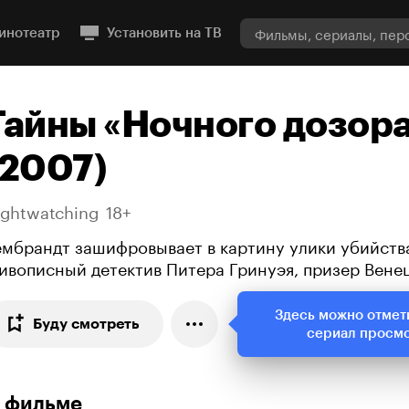
инотеатр
Установить на ТВ
Тайны «Ночного дозор
(2007)
ightwatching
18+
ембрандт зашифровывает в картину улики убийств
ивописный детектив Питера Гринуэя, призер Вене
Здесь можно отмет
Буду смотреть
сериал просм
 фильме