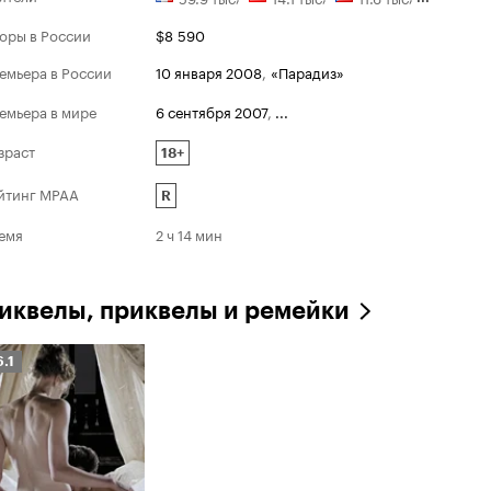
Премия фонда имени Миммо Р
оры в России
$8 590
Номинации
2007
емьера в России
10 января 2008
,
«Парадиз»
Золотой лев
емьера в мире
6 сентября 2007
,
...
зраст
18+
йтинг MPAA
R
емя
2 ч 14 мин
иквелы, приквелы и ремейки
ейтинг
6.1
инопоиска
.1