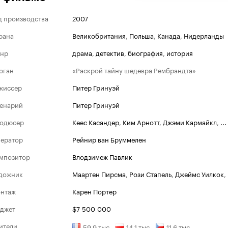
д производства
2007
рана
Великобритания
,
Польша
,
Канада
,
Нидерланды
нр
драма
,
детектив
,
биография
,
история
оган
«Раскрой тайну шедевра Рембрандта»
жиссер
Питер Гринуэй
енарий
Питер Гринуэй
одюсер
Кеес Касандер
,
Ким Арнотт
,
Джэми Кармайкл
,
...
ератор
Рейнир ван Бруммелен
мпозитор
Влодзимеж Павлик
дожник
Маартен Пирсма
,
Рози Стапель
,
Джеймс Уилкок
,
Венецианский кинофес
нтаж
Карен Портер
Победитель
джет
$7 500 000
2007
Открытый приз
ители
,
,
,
...
59.9 тыс
14.1 тыс
11.6 тыс