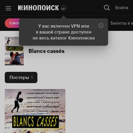
Войти
Онлайн-кинотеатр
Билеты в 
Смотреть кино
У вас включен VPN или
в вашей стране доступен
не весь каталог Кинопоиска
Blancs cassés
Постеры
1