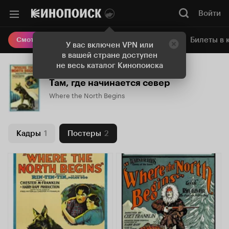
Войти
Онлайн-кинотеатр
Билеты в 
Смотреть кино
У вас включен VPN или
в вашей стране доступен
не весь каталог Кинопоиска
Там, где начинается север
Where the North Begins
Кадры
1
Постеры
2