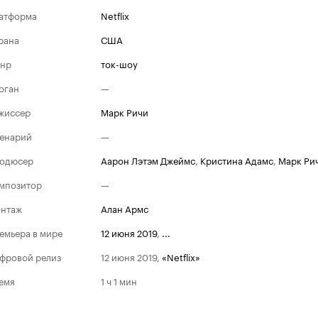
атформа
Netflix
рана
США
нр
ток-шоу
оган
—
жиссер
Марк Ричи
енарий
—
одюсер
Аарон Лэтэм Джеймс
,
Кристина Адамс
,
Марк Ри
мпозитор
—
нтаж
Алан Армс
емьера в мире
12 июня 2019
,
...
фровой релиз
12 июня 2019
,
«Netflix»
емя
1 ч 1 мин