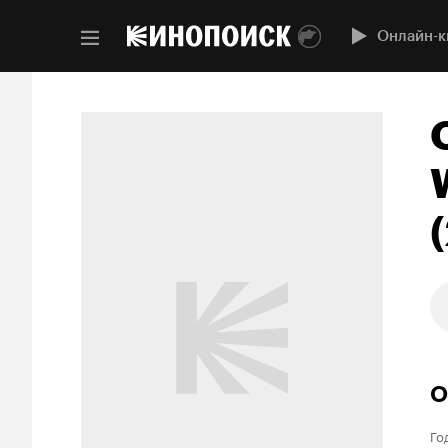
Онлайн-к
О
Го