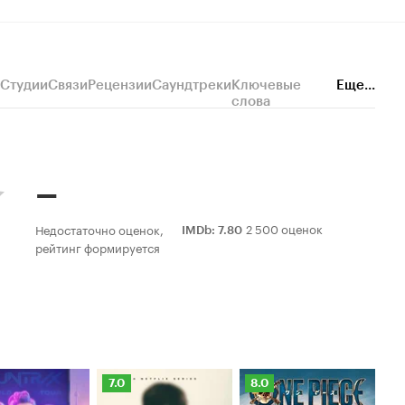
Студии
Связи
Рецензии
Саундтреки
Ключевые
Еще...
слова
–
2 500 оценок
Недостаточно оценок,
IMDb
:
7.80
рейтинг формируется
нг
Рейтинг
Рейтинг
Ре
7.0
8.0
7.
оиска
Кинопоиска
Кинопоиска
К