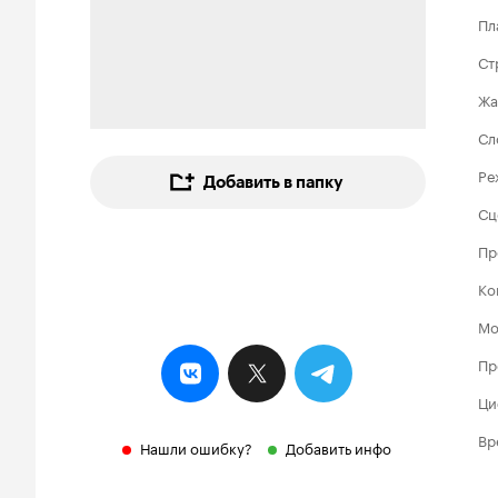
Пл
Ст
Жа
Сл
Ре
Добавить в папку
Сц
Пр
Ко
Мо
Пр
Ци
Вр
Нашли ошибку?
Добавить инфо