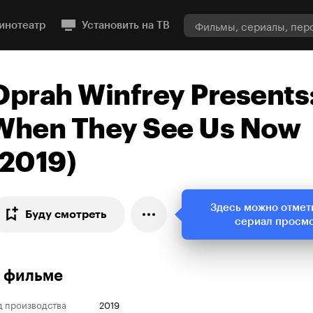
инотеатр
Установить на ТВ
Oprah Winfrey Presents
When They See Us Now
(2019)
Здесь можно отмет
Буду смотреть
сериал просм
 фильме
д производства
2019