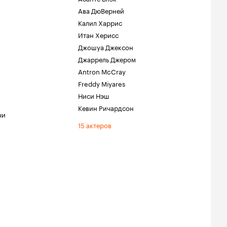
Ава ДюВерней
Калил Харрис
Итан Херисс
Джошуа Джексон
Джаррель Джером
Antron McCray
Freddy Miyares
Ниси Нэш
Кевин Ричардсон
чи
15 актеров