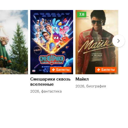
Рейтинг
Ре
7.8
6.
Кинопоиска
Ки
7.8
6.
Билеты
Билеты
Смешарики сквозь
Майкл
Зл
вселенные
мер
2026, биография
2026, фантастика
202