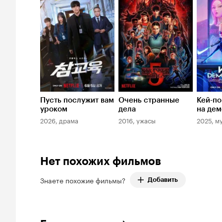
8.7
8.3
7.7
Пусть послужит вам
Очень странные
Кей-по
уроком
дела
на дем
2026, драма
2016, ужасы
2025, м
Нет похожих фильмов
Знаете похожие фильмы?
Добавить