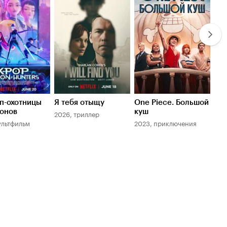
7.0
8.0
7.
п-охотницы
Я тебя отыщу
One Piece. Большой
Игр
онов
куш
2026, триллер
202
ультфильм
2023, приключения