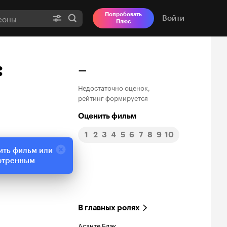
Попробовать
Войти
Плюс
:
–
Недостаточно оценок,
рейтинг формируется
Оценить фильм
1
2
3
4
5
6
7
8
9
10
ить фильм или
отренным
В главных ролях
Асанте Блэк