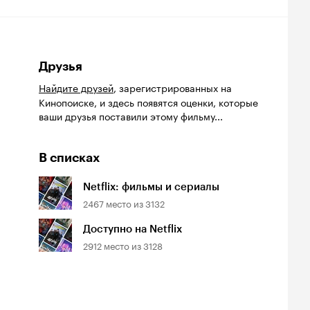
Друзья
Найдите друзей
, зарегистрированных на
Кинопоиске, и здесь появятся оценки, которые
ваши друзья поставили этому фильму...
В списках
Netflix: фильмы и сериалы
2467
место из
3132
Доступно на Netflix
2912
место из
3128
йтинг
Рейтинг
Рейтинг
7
6.4
6.3
инопоиска
Кинопоиска
Кинопоиска