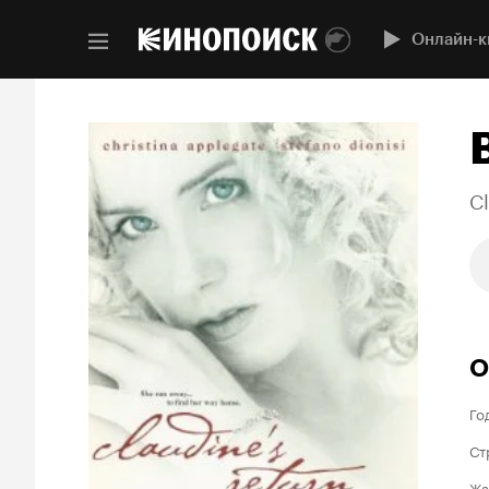
Онлайн-к
Cl
О
Го
Ст
Жа