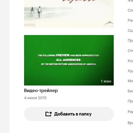
Сл
Ре
Сц
Пр
Оп
Ко
Ху
Мо
1 мин
Длительность 1 мин
Бю
Видео-трейлер
4 июня 2015
Пр
Ре
Добавить в папку
Вр