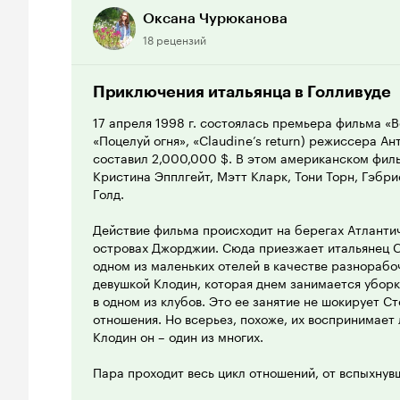
актер Стефано Дионизи не заретуширован и не по
Оксана Чурюканова
оттеняет её. Спокойный, уверенный характер Ст
18 рецензий
и метущейся Клодин. Возможно, эта яркая проти
их натур является самым интересным в фильме и 
сопереживать героям.
Приключения итальянца в Голливуде
17 апреля 1998 г. состоялась премьера фильма «
Безукоризненно положительный образ Стефано п
«Поцелуй огня», «Claudine’s return) режиссера А
страдающий Фаринелли и, тем более, проще пос
составил 2,000,000 $. В этом американском фил
актёра. Его одновременная сдержанность и страс
Кристина Эпплгейт, Мэтт Кларк, Тони Торн, Гэбр
мужественность очень напоминают Джозефа Донне
Голд.
замечательной картины о любви «Далеко-далеко» 
Действие фильма происходит на берегах Атлантич
Параллельное название “Claudine’s Return” – «Поц
островах Джорджии. Сюда приезжает итальянец С
отличие от «Возвращение Клодин», хотя оно ясне
одном из маленьких отелей в качестве разнорабоч
фильма и готовит зрителя к драме. Да, прекрасен
девушкой Клодин, которая днем занимается уборк
сметает всё на своём пути, оставляя позади тольк
в одном из клубов. Это ее занятие не шокирует Ст
отношения. Но всерьез, похоже, их воспринимает
8 из 10
Клодин он – один из многих.
Пара проходит весь цикл отношений, от вспыхнув
обид, потери беременности, измен, примирения 