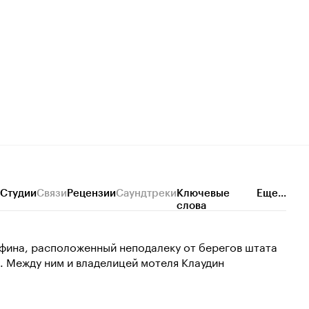
Студии
Связи
Рецензии
Саундтреки
Ключевые
Еще...
слова
фина, расположенный неподалеку от берегов штата
. Между ним и владелицей мотеля Клаудин