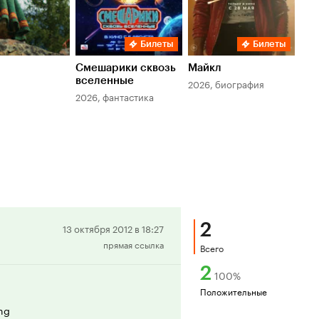
Билеты
Билеты
Смешарики сквозь
Майкл
Зл
вселенные
мер
2026, биография
2026, фантастика
202
2
Положительная
13 октября 2012 в 18:27
прямая ссылка
рецензия
Всего
2
100
%
Положительные
ing