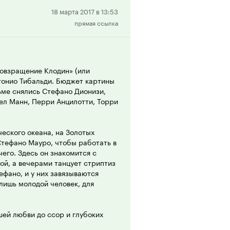
терян на её фоне. Он скорее
Положительная
18 марта 2017 в 13:53
ефано отличается от взбалмошной
прямая ссылка
рецензия
воречивость и противоположность
заставляет искренне
Вовзращение Клодин» (или
роще, чем чувственный и
нтонио Тибальди. Бюджет картины
ледующих разноплановых работ
ьме снялись Стефано Дионизи,
ть, современное рыцарство и
иел Манн, Перри Анцилотти, Торри
лли, героя Тома Круза из другой
(1992).
еского океана, на Золотых
елуй огня», не популярно, в
тефано Мауро, чтобы работать в
е ясного отражает основную суть
его. Здесь он знакомится с
 и жарок поцелуй огня. Но пламя
ой, а вечерами танцует стриптиз
о уголья боли и прах потерь.
ефано, и у них завязываются
 лишь молодой человек, для
шей любви до ссор и глубоких
и… неожиданной трагедии. Клодин