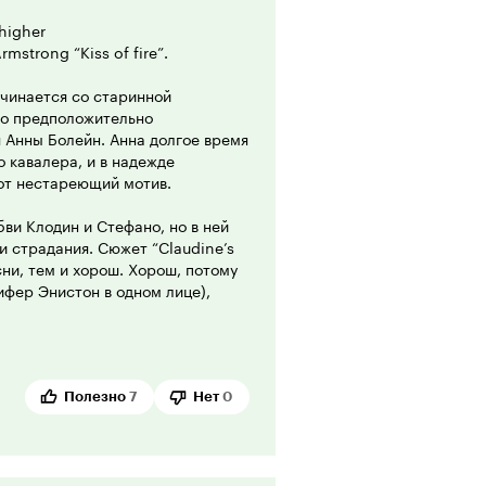
 higher
Armstrong “Kiss of fire”.
чинается со старинной
во предположительно
я Анны Болейн. Анна долгое время
 кавалера, и в надежде
тот нестареющий мотив.
ви Клодин и Стефано, но в ней
и страдания. Сюжет “Claudine’s
сни, тем и хорош. Хорош, потому
фер Энистон в одном лице),
сей незатейливости картинки
то дух захватывает. Её героиня
чая или по собственному желанию
 в тщетных поисках выхода.
ля Клодин своего рода нитью
Полезно
7
Нет
0
ться из лабиринта гнетущего
Кристина Эпплгейт, итальянский