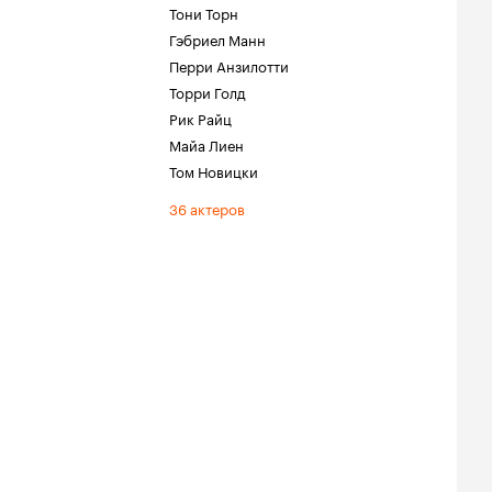
Тони Торн
Гэбриел Манн
Перри Анзилотти
Торри Голд
Рик Райц
Майа Лиен
Том Новицки
36 актеров