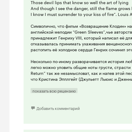
Those devil lips that know so well the art of lying
And though I see the danger, still the flame grows
I know I must surrender to your kiss of fire”. Louis 
Символично, что фильм «Возвращение Клодин» на
английской мелодии “Green Sleeves”,чье авторст
принадлежит Генриху VIII, который написал её дл
отказывалась принимать ухаживания венценосного
растопить её холодное сердце Генрих сочинил э
Несколько по-иному разворачивается история люб
легко можно уловить общие ноты грусти, страсти 
Return” так же незамысловат, как и напев этой пе
что Кристина Эпплгейт (Джульетт Льюис и Дженни
больше известная ролями “dumb blondies”, при в
показывает такой глубокий психологизм, что прос
показать всю рецензию
Клодин напоминает человека, который волею слу
заблудился в лабиринте и теперь бродит по нему
Приезжий итальянец Стефано Маури становится д
Добавить комментарий
Ариадны, за которую она хватается, чтобы выбра
прошлого и страхов будущего.
Несмотря на то, что звезда картины, бесспорно, 