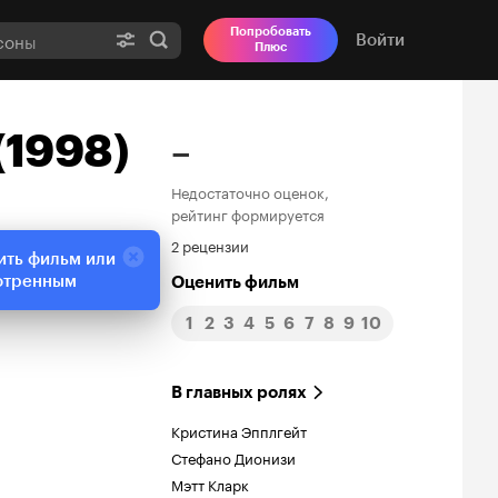
Попробовать
Войти
Плюс
(1998)
–
Недостаточно оценок,
рейтинг формируется
2 рецензии
ить фильм или
отренным
Оценить фильм
1
2
3
4
5
6
7
8
9
10
В главных ролях
Кристина Эпплгейт
Стефано Дионизи
Мэтт Кларк