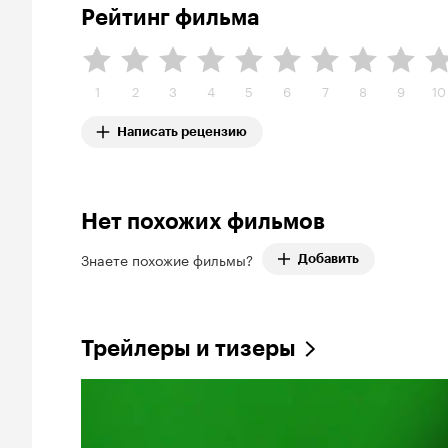
Рейтинг фильма
1
2
3
4
5
6
7
8
9
10
Написать рецензию
Нет похожих фильмов
Знаете похожие фильмы?
Добавить
Трейлеры и тизеры