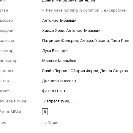
оган
«They have nothing in common... except love»
жиссер
Антонио Тибальди
енарий
Хайди Холл
,
Антонио Тибальди
одюсер
Патриция Фолкрод
,
Амедео Урсини
,
Тами Линн
ератор
Лука Бигацци
мпозитор
Мишель Коломбье
дожник
Брайс Перрин
,
Эйприл Ферри
,
Диана Стоутон
нтаж
Дженис Кюнелиан
джет
$2 000 000
емьера в мире
17 апреля 1998
,
...
йтинг MPAA
R
емя
1 ч 31 мин