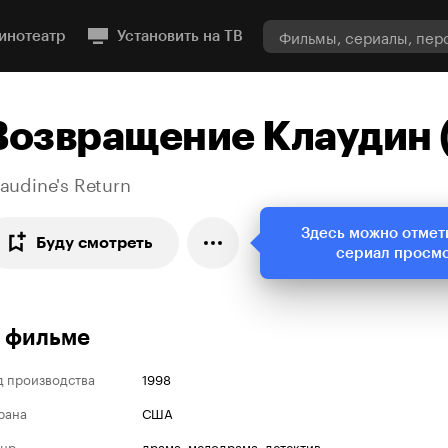
инотеатр
Установить на ТВ
Возвращение Клаудин 
audine's Return
Здесь можно отмет
Буду смотреть
сериал просм
 фильме
д производства
1998
рана
США
нр
драма
,
мелодрама
,
детектив