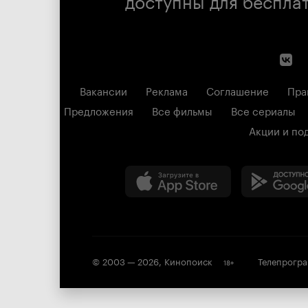
Вакансии
Реклама
Соглашение
Пра
Предложения
Все фильмы
Все сериалы
Акции и по
© 2003 —
2026
,
Кинопоиск
Телепрогр
18
+