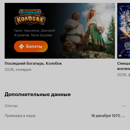
Гарик Харламов, Дмитрий
Журавлев, Мила Ершова
Билеты
Последний богатырь. Колобок
Смеша
2026, комедия
вселе
2026, 
Дополнительные данные
Слоган
—
Премьера в мире
18 декабря 1970
,
...