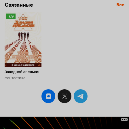
Связанные
Все
Рейтинг
7.9
Кинопоиска
7.9
Заводной апельсин
фантастика