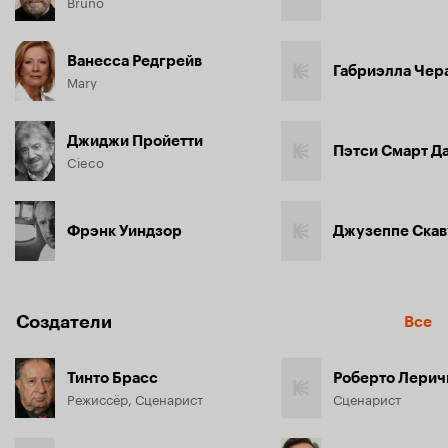
Bruno
Ванесса Редгрейв
Габриэлла Чер
Mary
Джиджи Пройетти
Пэтси Смарт Д
Cieco
Фрэнк Уиндзор
Джузеппе Скав
Создатели
Все
Тинто Брасс
Роберто Лерич
Режиссёр, Сценарист
Сценарист