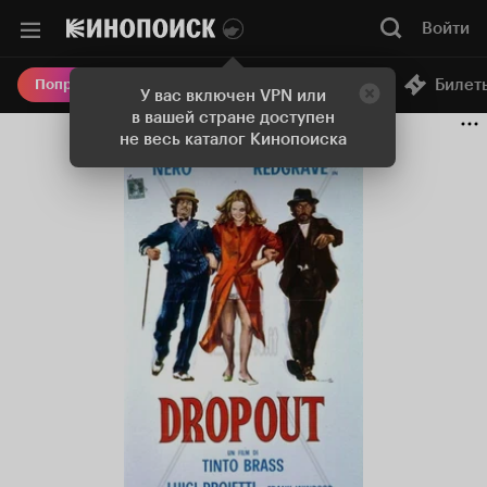
Войти
Онлайн-кинотеатр
Билет
Попробовать Плюс
У вас включен VPN или
в вашей стране доступен
не весь каталог Кинопоиска