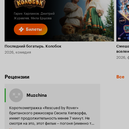
5.8
1.9
Гарик Харламов, Дмитрий
Журавлев, Мила Ершова
Билеты
Последний богатырь. Колобок
Смеша
2026, комедия
вселе
2026, 
Рецензии
Все
Muzchina
Короткометражка «Rescued by Rover»
британского режиссера Сесила Хепворфа,
имеет продолжительность менее 7 минут. Не
смотря на это, этот фильм – погоня (именно так
правильно его называть) сыграл значительную