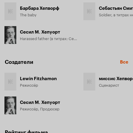
Барбара Хепворф
Себастьян Сми
The baby
Soldier, в титрах 
Сесил М. Хепуорт
Harassed father (в титрах: Cecil Hepworth)
Создатели
Все
Lewin Fitzhamon
миссис Хепво
Режиссёр
Сценарист
Сесил М. Хепуорт
Режиссёр, Продюсер
Рейтинг фильма