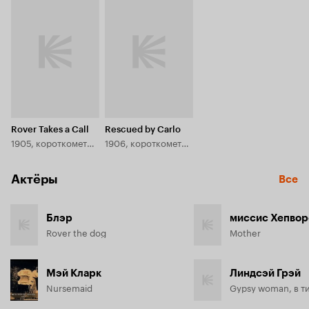
Rover Takes a Call
Rescued by Carlo
1905, короткометражка
1906, короткометражка
Актёры
Все
Блэр
миссис Хепво
Rover the dog
Mother
Мэй Кларк
Линдсэй Грэй
Nursemaid