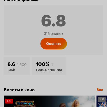
6.8
Рейтинг
316 оценок
Кинопо
Оценить
6.8
1 500
1
6.6
100%
IMDb
Полож. рецензии
Билеты в кино
Все
Рейт
5.8
Рейтинг
1.9
Кино
Кинопоиска