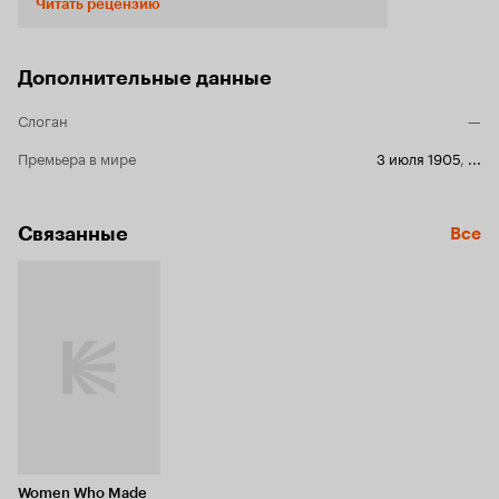
Читать рецензию
роль, вместе с более известным «Большим
ограблением поезда», в демонстрации
пространственно – временных возможностей
монтажной склейки. С ее помощью фильм не
Дополнительные данные
просто разделен на эпизоды, но и перемещает
нас в пространстве и времени. Это отлично
Слоган
—
видно на экране, когда Ровер по запаху
находит украденную дочь хозяев и
Премьера в мире
3 июля 1905
,
...
возвращается обратно домой, чтобы привести
к тому месту отца девочки. Этот прием в
дальнейшем совершенствовался и
Связанные
Все
использовался, как английскими так и
крупнейшими французскими
кинопроизводителями того времени, такими
как «Гомон» и «Пате» и многими другими. Не
думаю, что на чем-то еще кроме этих фактов,
следует заострять внимание. Хотя, безусловно,
«ранние» фильмы достойны внимания, ведь
кинематограф (точно так же, как и человек)
начинал свой путь с колыбели.
Women Who Made