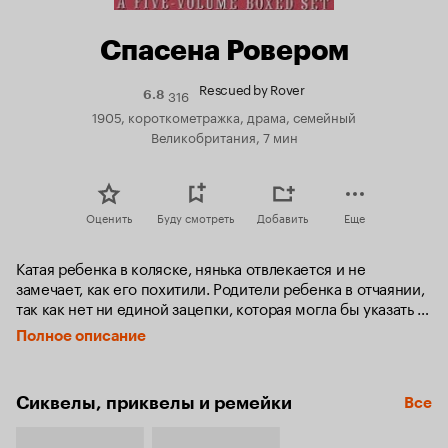
Спасена Ровером
Rescued by Rover
316
Рейтинг
6.8
Кинопоиска
1905, короткометражка, драма, семейный
6.8
Великобритания, 7 мин
Оценить
Буду смотреть
Добавить
Еще
Катая ребенка в коляске, нянька отвлекается и не 
замечает, как его похитили. Родители ребенка в отчаянии, 
так как нет ни единой зацепки, которая могла бы указать 
на похитителя, однако Ровер – их пес, имеющий 
Полное описание
безупречный нюх – найдет ребенка без каких-либо 
зацепок…
Сиквелы, приквелы и ремейки
Все