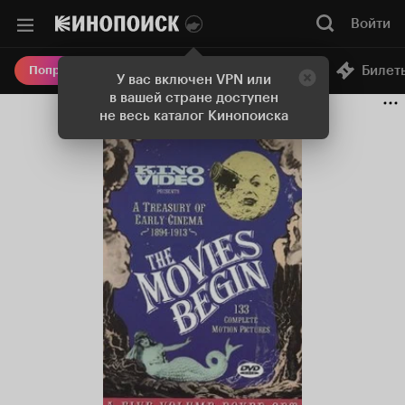
Войти
Онлайн-кинотеатр
Билет
Попробовать Плюс
У вас включен VPN или
в вашей стране доступен
не весь каталог Кинопоиска