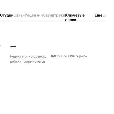
Студии
Связи
Рецензии
Саундтреки
Ключевые
Еще...
слова
–
136 оценок
Недостаточно оценок,
IMDb
:
8.20
рейтинг формируется