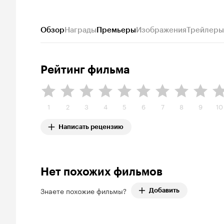
Обзор
Награды
Премьеры
Изображения
Трейлеры
Рейтинг фильма
1
2
3
4
5
6
7
8
9
10
Написать рецензию
Нет похожих фильмов
Знаете похожие фильмы?
Добавить