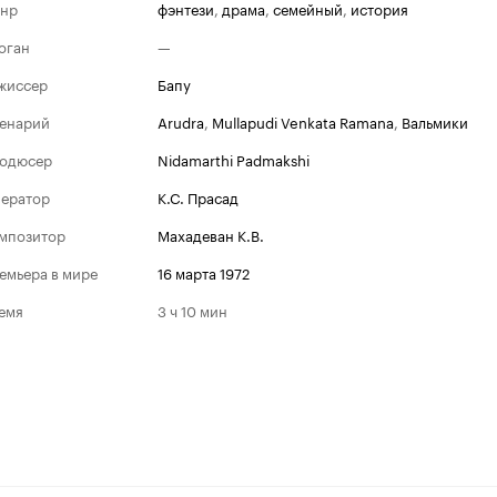
нр
фэнтези
,
драма
,
семейный
,
история
оган
—
жиссер
Бапу
енарий
Arudra
,
Mullapudi Venkata Ramana
,
Вальмики
одюсер
Nidamarthi Padmakshi
ератор
К.С. Прасад
мпозитор
Махадеван К.В.
емьера в мире
16 марта 1972
емя
3 ч 10 мин