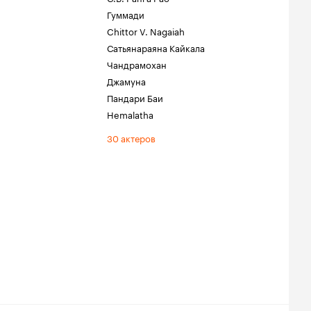
Гуммади
Chittor V. Nagaiah
Сатьянараяна Кайкала
Чандрамохан
Джамуна
Пандари Баи
Hemalatha
30 актеров