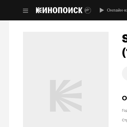
Онлайн-к
О
Го
Ст