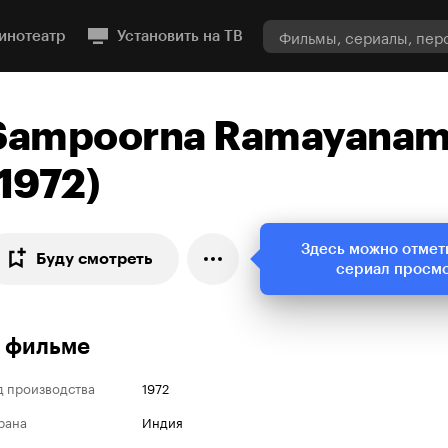
инотеатр
Установить на ТВ
Sampoorna Ramayana
(1972)
Здесь можно отмет
Буду смотреть
сериал просм
 фильме
д производства
1972
рана
Индия