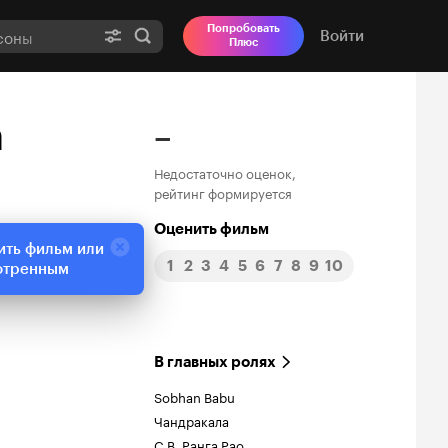
Попробовать
Войти
Плюс
m
–
Недостаточно оценок,
рейтинг формируется
Оценить фильм
ить фильм или
1
2
3
4
5
6
7
8
9
10
отренным
В главных ролях
Sobhan Babu
Чандракала
С.В. Ранга Рао