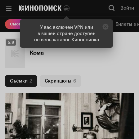
Войти
Онлайн-кинотеатр
Билеты в 
Смотреть кино
У вас включен VPN или
в вашей стране доступен
не весь каталог Кинопоиска
Рейтинг
5.9
Кинопоиска
Кома
5.9
Съёмки
2
Скриншоты
6