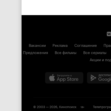
Вакансии
Реклама
Соглашение
Пра
Предложения
Все фильмы
Все сериалы
Акции и по
© 2003 —
2026
,
Кинопоиск
Телепрогр
18
+