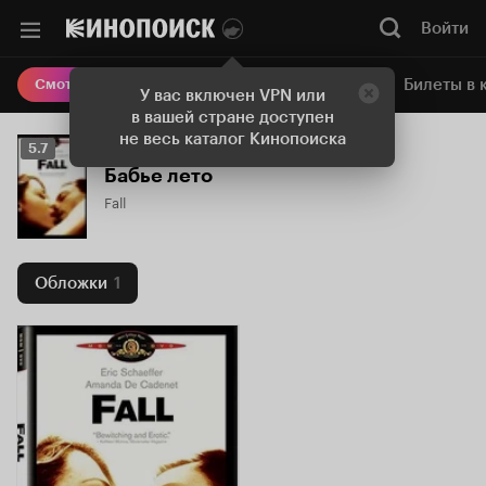
Войти
Онлайн-кинотеатр
Билеты в 
Смотреть кино
У вас включен VPN или
в вашей стране доступен
не весь каталог Кинопоиска
Рейтинг
5.7
Кинопоиска
Бабье лето
5.7
Fall
Обложки
1