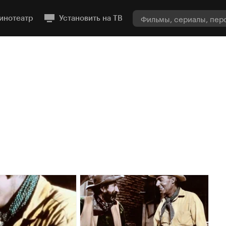
инотеатр
Установить на ТВ