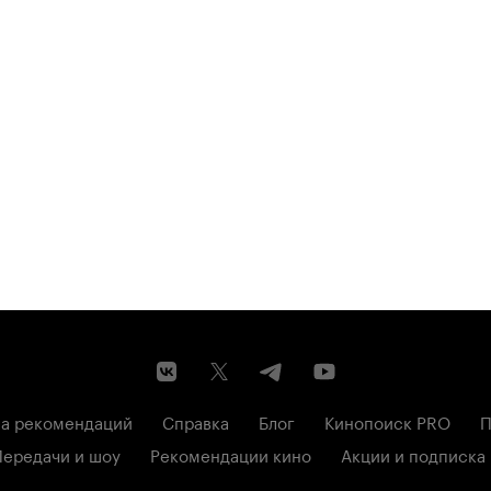
а рекомендаций
Справка
Блог
Кинопоиск PRO
П
Передачи и шоу
Рекомендации кино
Акции и подписка