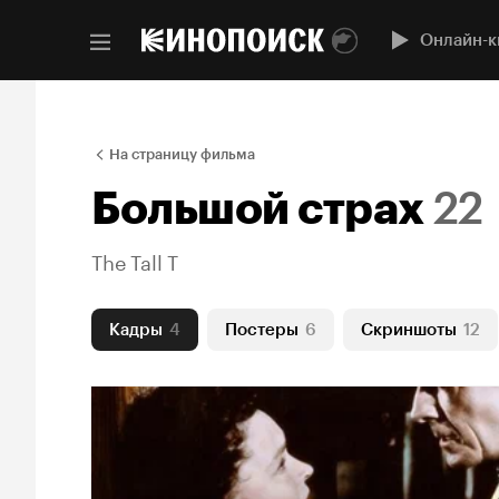
Онлайн-к
На страницу фильма
Большой страх
22
The Tall T
Кадры
4
Постеры
6
Скриншоты
12