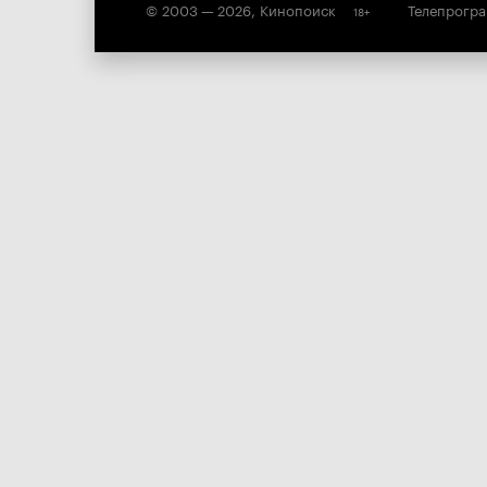
© 2003 —
2026
,
Кинопоиск
Телепрогр
18
+