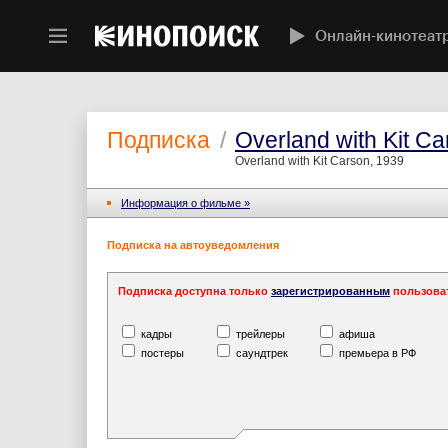
Онлайн-кинотеат
Подписка
/
Overland with Kit C
Overland with Kit Carson, 1939
Информация o фильме »
Подписка на автоуведомления
Подписка доступна только
зарегистрированным
пользова
кадры
трейлеры
афиша
постеры
саундтрек
премьера в РФ